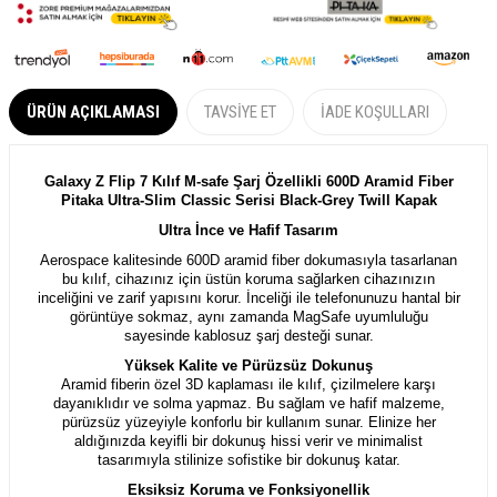
ÜRÜN AÇIKLAMASI
TAVSIYE ET
İADE KOŞULLARI
Galaxy Z Flip 7 Kılıf M-safe Şarj Özellikli 600D Aramid Fiber
Pitaka Ultra-Slim Classic Serisi Black-Grey Twill Kapak
Ultra İnce ve Hafif Tasarım
Aerospace kalitesinde 600D aramid fiber dokumasıyla tasarlanan
bu kılıf, cihazınız için üstün koruma sağlarken cihazınızın
inceliğini ve zarif yapısını korur. İnceliği ile telefonunuzu hantal bir
görüntüye sokmaz, aynı zamanda MagSafe uyumluluğu
sayesinde kablosuz şarj desteği sunar.
Yüksek Kalite ve Pürüzsüz Dokunuş
Aramid fiberin özel 3D kaplaması ile kılıf, çizilmelere karşı
dayanıklıdır ve solma yapmaz. Bu sağlam ve hafif malzeme,
pürüzsüz yüzeyiyle konforlu bir kullanım sunar. Elinize her
aldığınızda keyifli bir dokunuş hissi verir ve minimalist
tasarımıyla stilinize sofistike bir dokunuş katar.
Eksiksiz Koruma ve Fonksiyonellik