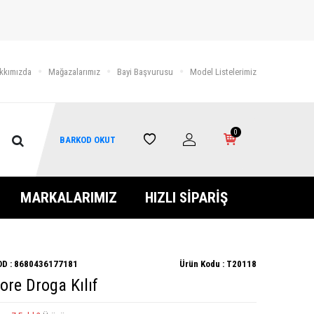
kkımızda
Mağazalarımız
Bayi Başvurusu
Model Listelerimiz
0
BARKOD OKUT
MARKALARIMIZ
HIZLI SİPARİŞ
D :
8680436177181
Ürün Kodu :
T20118
Zore Droga Kılıf