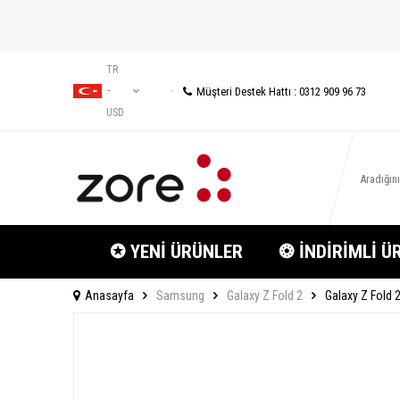
TR
Müşteri Destek Hattı : 0312 909 96 73
−
USD
✪ YENİ ÜRÜNLER
❂ İNDİRİMLİ Ü
Anasayfa
Samsung
Galaxy Z Fold 2
Galaxy Z Fold 2