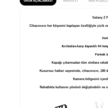
ÜRÜN AÇIKLAMASI
TAVSIYE ET
İADE KOŞULL
Galaxy Z F
Cihazınızın her köşesini kaplayan özelliğiyle çizik 
Suni
Kırılmalara karşı dayanıklı
9H temp
Parmak iz
Kapağı çıkarmadan tüm slotlara rahatlı
Kusursuz hatları sayesinde, cihazınızın, 180 d
Kamera bölgesini içerde
Rahatlıkla kullanım yönünü değiştirebilir ve s