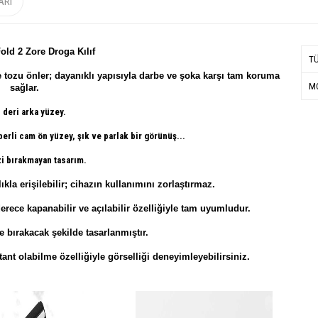
ARI
old 2 Zore Droga Kılıf
T
ve tozu önler; dayanıklı yapısıyla darbe ve şoka karşı tam koruma
MO
sağlar.
 deri arka yüzey.
erli cam ön yüzey
, şık ve parlak bir görünüş...
i bırakmayan tasarım.
kla erişilebilir; cihazın kullanımını zorlaştırmaz.
erece kapanabilir ve açılabilir özelliğiyle tam uyumludur.
 bırakacak şekilde tasarlanmıştır.
tant olabilme özelliğiyle görselliği deneyimleyebilirsiniz.