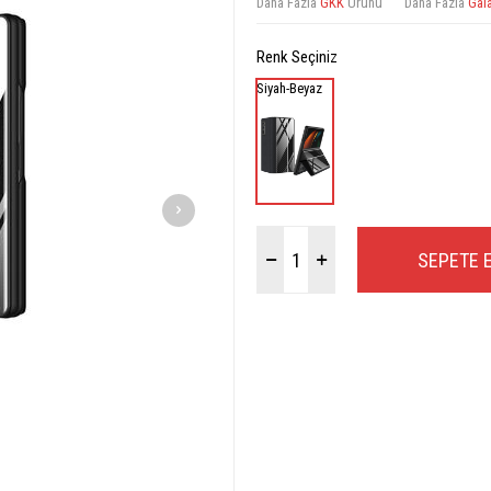
Daha Fazla
GKK
Ürünü
Daha Fazla
Gal
Renk Seçiniz
Siyah-Beyaz
SEPETE 