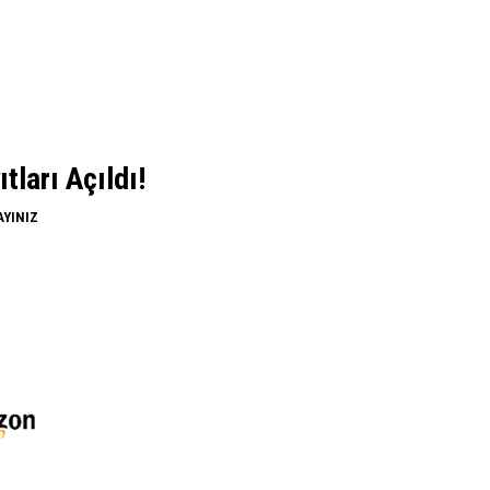
ları Açıldı!
AYINIZ