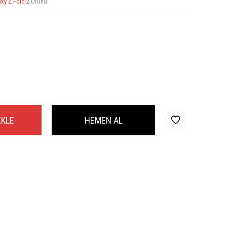
axy Z Fold 2
Ürünü
EKLE
HEMEN AL