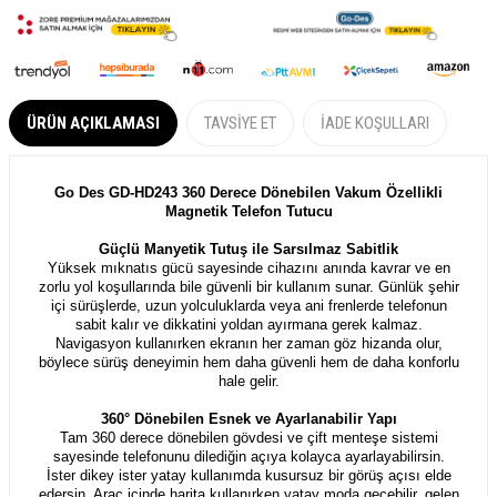
ÜRÜN AÇIKLAMASI
TAVSIYE ET
İADE KOŞULLARI
Go Des GD-HD243 360 Derece Dönebilen Vakum Özellikli
Magnetik Telefon Tutucu
Güçlü Manyetik Tutuş ile Sarsılmaz Sabitlik
Yüksek mıknatıs gücü sayesinde cihazını anında kavrar ve en
zorlu yol koşullarında bile güvenli bir kullanım sunar. Günlük şehir
içi sürüşlerde, uzun yolculuklarda veya ani frenlerde telefonun
sabit kalır ve dikkatini yoldan ayırmana gerek kalmaz.
Navigasyon kullanırken ekranın her zaman göz hizanda olur,
böylece sürüş deneyimin hem daha güvenli hem de daha konforlu
hale gelir.
360° Dönebilen Esnek ve Ayarlanabilir Yapı
Tam 360 derece dönebilen gövdesi ve çift menteşe sistemi
sayesinde telefonunu dilediğin açıya kolayca ayarlayabilirsin.
İster dikey ister yatay kullanımda kusursuz bir görüş açısı elde
edersin. Araç içinde harita kullanırken yatay moda geçebilir, gelen