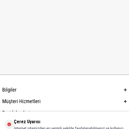
Bilgiler
Müşteri Hizmetleri
Bayi İşlemleri
Çerez Uyarısı
Adres & İletişim
İnternet sitemizden en verimli şekilde faydalanabilmeniz ve kullanıcı