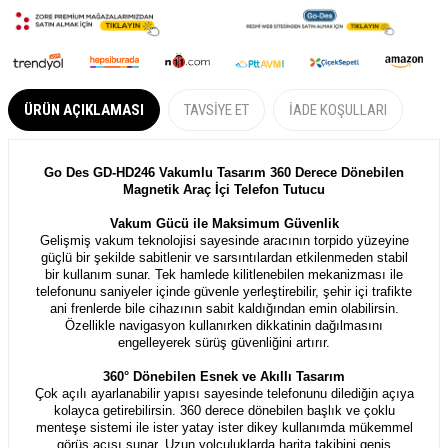
ÜRÜN AÇIKLAMASI
TAVSIYE ET
İADE KOŞULLARI
Go Des GD-HD246 Vakumlu Tasarım 360 Derece Dönebilen
Magnetik Araç İçi Telefon Tutucu
Vakum Gücü ile Maksimum Güvenlik
Gelişmiş vakum teknolojisi sayesinde aracının torpido yüzeyine
güçlü bir şekilde sabitlenir ve sarsıntılardan etkilenmeden stabil
bir kullanım sunar. Tek hamlede kilitlenebilen mekanizması ile
telefonunu saniyeler içinde güvenle yerleştirebilir, şehir içi trafikte
ani frenlerde bile cihazının sabit kaldığından emin olabilirsin.
Özellikle navigasyon kullanırken dikkatinin dağılmasını
engelleyerek sürüş güvenliğini artırır.
360° Dönebilen Esnek ve Akıllı Tasarım
Çok açılı ayarlanabilir yapısı sayesinde telefonunu dilediğin açıya
kolayca getirebilirsin. 360 derece dönebilen başlık ve çoklu
menteşe sistemi ile ister yatay ister dikey kullanımda mükemmel
görüş açısı sunar. Uzun yolculuklarda harita takibini geniş