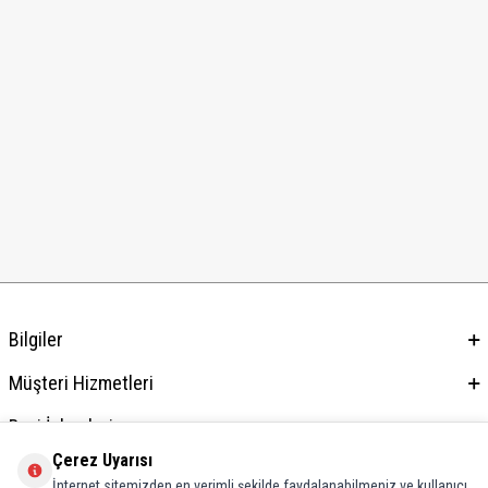
Bilgiler
Müşteri Hizmetleri
Bayi İşlemleri
Çerez Uyarısı
Adres & İletişim
İnternet sitemizden en verimli şekilde faydalanabilmeniz ve kullanıcı