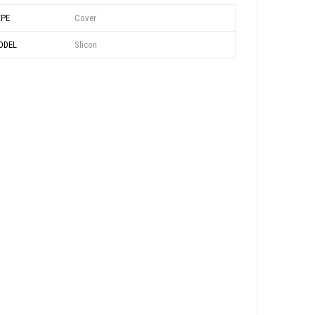
YPE
Cover
ODEL
Slicon