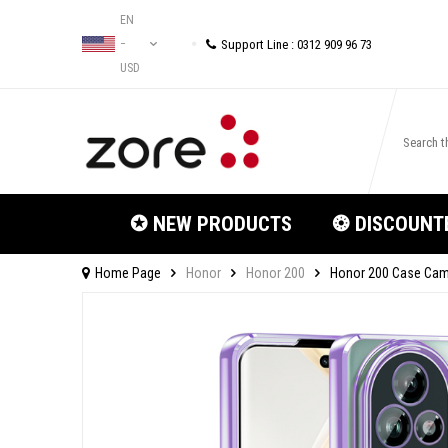
EN
Support Line : 0312 909 96 73
−
USD
✪ NEW PRODUCTS
❂ DISCOUNT
Home Page
Honor
Honor 200
Honor 200 Case Cam