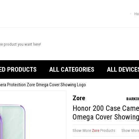
Ha
ED PRODUCTS
ALL CATEGORIES
ALL DEVICE
era Protection Zore Omega Cover Showing Logo
Zore
BARKOD
Honor 200 Case Camer
Omega Cover Showing
Show More
Zore
Products
Show Mor