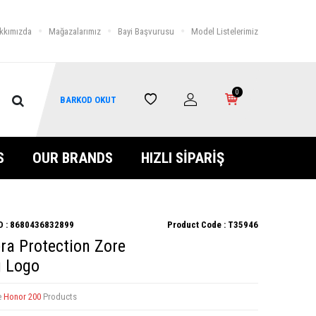
kkımızda
Mağazalarımız
Bayi Başvurusu
Model Listelerimiz
0
BARKOD OKUT
S
OUR BRANDS
HIZLI SİPARİŞ
 :
8680436832899
Product Code :
T35946
a Protection Zore
 Logo
e
Honor 200
Products