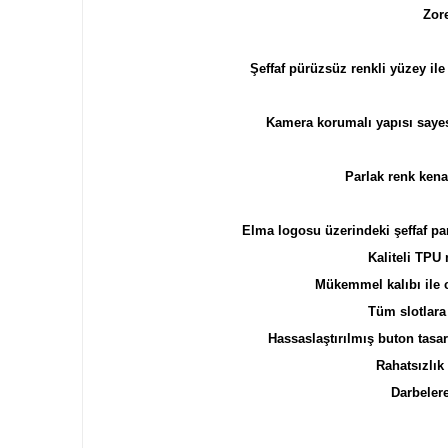
Zor
Şeffaf pürüzsüz renkli yüzey il
Kamera korumalı yapısı sayes
Parlak renk kenar
Elma logosu üzerindeki şeffaf par
Kaliteli TPU
Mükemmel kalıbı ile c
Tüm slotlara 
Hassaslaştırılmış buton tasar
Rahatsızlık
Darbeler