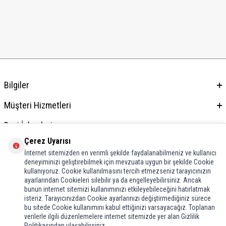
Bilgiler
Müşteri Hizmetleri
Bayi İşlemleri
Çerez Uyarısı
Adres & İletişim
İnternet sitemizden en verimli şekilde faydalanabilmeniz ve kullanıcı
deneyiminizi geliştirebilmek için mevzuata uygun bir şekilde Cookie
kullanıyoruz. Cookie kullanılmasını tercih etmezseniz tarayıcınızın
ayarlarından Cookieleri silebilir ya da engelleyebilirsiniz. Ancak
bunun internet sitemizi kullanımınızı etkileyebileceğini hatırlatmak
isteriz. Tarayıcınızdan Cookie ayarlarınızı değiştirmediğiniz sürece
bu sitede Cookie kullanımını kabul ettiğinizi varsayacağız. Toplanan
verilerle ilgili düzenlemelere internet sitemizde yer alan Gizlilik
Politikasından ulaşabilirsiniz.