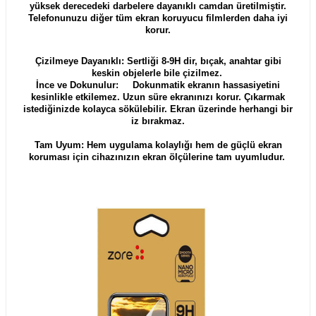
yüksek derecedeki darbelere dayanıklı camdan üretilmiştir.
Telefonunuzu diğer tüm ekran koruyucu filmlerden daha iyi
korur.
Çizilmeye Dayanıklı: Sertliği 8-9H dir, bıçak, anahtar gibi
keskin objelerle bile çizilmez.
İnce ve Dokunulur: Dokunmatik ekranın hassasiyetini
kesinlikle etkilemez. Uzun süre ekranınızı korur. Çıkarmak
istediğinizde kolayca sökülebilir. Ekran üzerinde herhangi bir
iz bırakmaz.
Tam Uyum: Hem uygulama kolaylığı hem de güçlü ekran
koruması için cihazınızın ekran ölçülerine tam uyumludur.