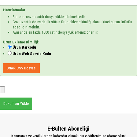
Hatırlatmalar:
Sadece .csv uzantılı dosya yüklenebilmektedir.
Csv uzantılı dosyada ilk sütun ürün ekleme kimliği alanı, ikinci sütun ürünün
adedi girilmelidir.
Aynı anda en fazla 1000 satır dosya yüklemeniz önerilir.
Ürün Ekleme Kimliği:
Ürün Barkodu
Ürün Web Servis Kodu
Örnek CSV Dosyası
Dökümanı Yükle
E-Bülten Aboneliği
Kampanya ve yeniliklerden haberdar olmak için e-bültenimize abone olun!