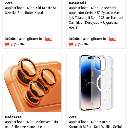
Zore
CaseWorld
Apple iPhone 14 Pro Kılıf M-safe Şarj
Apple iPhone 14 Pro CaseWorld
Özellikli Zore Babet Kapak
Applicator Serisi 2.5D Eyesafe Mavi
Işık Teknolojili Safir 0.33mm Temperli
Cam Ekran Koruyucu + Uygulama
Aparatı
Ürünün fiyatını görmek için
bayi
Ürünün fiyatını görmek için
bayi
girişi
yapınız
girişi
yapınız
Mohseven
Zore
Apple iPhone 14 Pro Mohseven Safir
Apple iPhone 14 Pro Kamera
Anti Reflective Kamera Lens
Korumalı M-Safe Şarj Özellikli Şeffaf