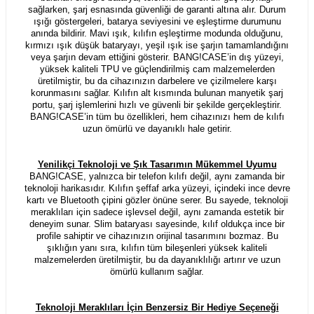
sağlarken, şarj esnasında güvenliği de garanti altına alır. Durum
ışığı göstergeleri, batarya seviyesini ve eşleştirme durumunu
anında bildirir. Mavi ışık, kılıfın eşleştirme modunda olduğunu,
kırmızı ışık düşük bataryayı, yeşil ışık ise şarjın tamamlandığını
veya şarjın devam ettiğini gösterir. BANG!CASE’in dış yüzeyi,
yüksek kaliteli TPU ve güçlendirilmiş cam malzemelerden
üretilmiştir, bu da cihazınızın darbelere ve çizilmelere karşı
korunmasını sağlar. Kılıfın alt kısmında bulunan manyetik şarj
portu, şarj işlemlerini hızlı ve güvenli bir şekilde gerçekleştirir.
BANG!CASE’in tüm bu özellikleri, hem cihazınızı hem de kılıfı
uzun ömürlü ve dayanıklı hale getirir.
Yenilikçi Teknoloji ve Şık Tasarımın Mükemmel Uyumu
BANG!CASE, yalnızca bir telefon kılıfı değil, aynı zamanda bir
teknoloji harikasıdır. Kılıfın şeffaf arka yüzeyi, içindeki ince devre
kartı ve Bluetooth çipini gözler önüne serer. Bu sayede, teknoloji
meraklıları için sadece işlevsel değil, aynı zamanda estetik bir
deneyim sunar. Slim bataryası sayesinde, kılıf oldukça ince bir
profile sahiptir ve cihazınızın orijinal tasarımını bozmaz. Bu
şıklığın yanı sıra, kılıfın tüm bileşenleri yüksek kaliteli
malzemelerden üretilmiştir, bu da dayanıklılığı artırır ve uzun
ömürlü kullanım sağlar.
Teknoloji Meraklıları İçin Benzersiz Bir Hediye Seçeneği