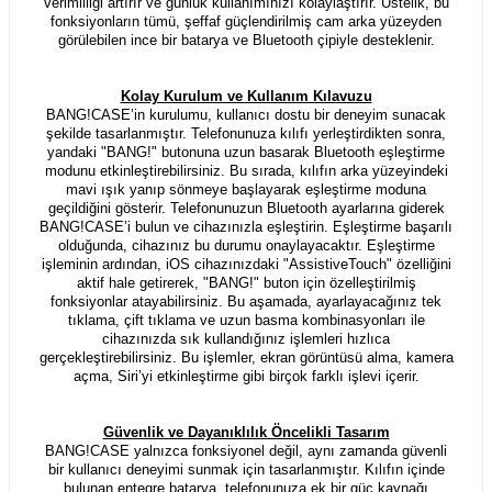
verimliliği artırır ve günlük kullanımınızı kolaylaştırır. Üstelik, bu
fonksiyonların tümü, şeffaf güçlendirilmiş cam arka yüzeyden
görülebilen ince bir batarya ve Bluetooth çipiyle desteklenir.
Kolay Kurulum ve Kullanım Kılavuzu
BANG!CASE’in kurulumu, kullanıcı dostu bir deneyim sunacak
şekilde tasarlanmıştır. Telefonunuza kılıfı yerleştirdikten sonra,
yandaki "BANG!" butonuna uzun basarak Bluetooth eşleştirme
modunu etkinleştirebilirsiniz. Bu sırada, kılıfın arka yüzeyindeki
mavi ışık yanıp sönmeye başlayarak eşleştirme moduna
geçildiğini gösterir. Telefonunuzun Bluetooth ayarlarına giderek
BANG!CASE’i bulun ve cihazınızla eşleştirin. Eşleştirme başarılı
olduğunda, cihazınız bu durumu onaylayacaktır. Eşleştirme
işleminin ardından, iOS cihazınızdaki "AssistiveTouch" özelliğini
aktif hale getirerek, "BANG!" buton için özelleştirilmiş
fonksiyonlar atayabilirsiniz. Bu aşamada, ayarlayacağınız tek
tıklama, çift tıklama ve uzun basma kombinasyonları ile
cihazınızda sık kullandığınız işlemleri hızlıca
gerçekleştirebilirsiniz. Bu işlemler, ekran görüntüsü alma, kamera
açma, Siri’yi etkinleştirme gibi birçok farklı işlevi içerir.
Güvenlik ve Dayanıklılık Öncelikli Tasarım
BANG!CASE yalnızca fonksiyonel değil, aynı zamanda güvenli
bir kullanıcı deneyimi sunmak için tasarlanmıştır. Kılıfın içinde
bulunan entegre batarya, telefonunuza ek bir güç kaynağı