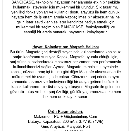
BANG!CASE, teknolojiyi hayatının her alanında etkin bir şekilde
kullanmak isteyenler için mükemmel bir üründür. Şık tasarımı,
yenilikçi fonksiyonları ve kullanıcı dostu arayüzü ile hem günlük
hayatta hem de iş ortamlarında vazgeçilmez bir aksesuar haline
gelir. İster sevdiklerinize ister kendinize hediye etmek için
mükemmel bir seçim olan BANG!CASE, fonksiyonelliği ve
estetiği bir arada sunarak, hayatınızı kolaylaştırır.
Hayatı Kolaylaştıran Magsafe Halkası
Bu ürün, Magsafe şarj desteği sayesinde kullanıcılarına kablosuz
şarjın konforunu sunuyor. Kapak, Magsafe uyumlu olduğu için,
şarj sürecini hızlandırarak cihazınızı her zaman tam performansla
kullanabilmenizi sağlar. Ayrıca, Magsafe teknolojisi sayesinde
kapak, cüzdan, araç içi tutucu gibi diğer Magsafe aksesuarları ile
mükemmel bir uyum içinde çalışır. Cihazınızı şarj ederken aynı
zamanda tarzınızı ve fonksiyonelliği bir araya getiren bu özellik,
kapak kullanımını bir üst seviyeye taşıyor. Magsafe ile gelen bu
güvenilir tutuş ve hızlı şarj özelliği, günlük yaşamınızda size hem
hız hem de kolaylık sunar.
Ürün Parametreleri:
Malzeme: TPU + Güçlendirilmiş Cam
Batarya Kapasitesi: 200mAh, 3.7V (0.74Wh)
Giriş Arayüzü: Manyetik Port