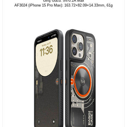
Giriş Gücü: 5V/0.2A Max
AF3024 (iPhone 15 Pro Max): 163.72×82.09×14.33mm, 61g