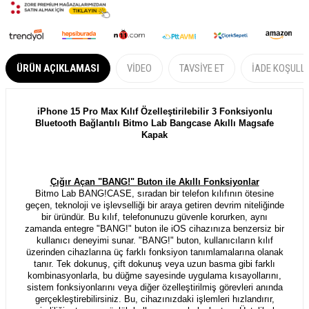
ÜRÜN AÇIKLAMASI
VIDEO
TAVSIYE ET
İADE KOŞULL
iPhone 15 Pro Max Kılıf Özelleştirilebilir 3 Fonksiyonlu
Bluetooth Bağlantılı Bitmo Lab Bangcase Akıllı Magsafe
Kapak
Çığır Açan "BANG!" Buton ile Akıllı Fonksiyonlar
Bitmo Lab BANG!CASE, sıradan bir telefon kılıfının ötesine
geçen, teknoloji ve işlevselliği bir araya getiren devrim niteliğinde
bir üründür. Bu kılıf, telefonunuzu güvenle korurken, aynı
zamanda entegre "BANG!" buton ile iOS cihazınıza benzersiz bir
kullanıcı deneyimi sunar. "BANG!" buton, kullanıcıların kılıf
üzerinden cihazlarına üç farklı fonksiyon tanımlamalarına olanak
tanır. Tek dokunuş, çift dokunuş veya uzun basma gibi farklı
kombinasyonlarla, bu düğme sayesinde uygulama kısayollarını,
sistem fonksiyonlarını veya diğer özelleştirilmiş görevleri anında
gerçekleştirebilirsiniz. Bu, cihazınızdaki işlemleri hızlandırır,