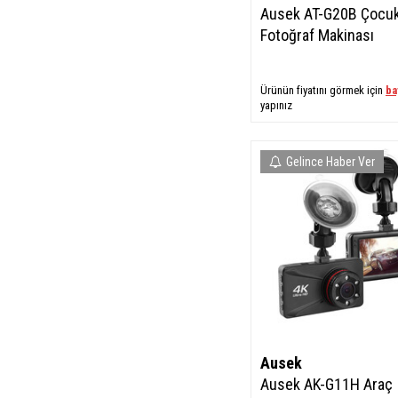
Ausek AT-G20B Çocu
Fotoğraf Makinası
Ürünün fiyatını görmek için
ba
yapınız
Gelince Haber Ver
Ausek
​Ausek AK-G11H Araç