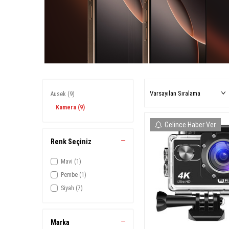
Ausek
(9)
Kamera
(9)
Gelince Haber Ver
Renk Seçiniz
Mavi
(1)
Pembe
(1)
Siyah
(7)
Marka