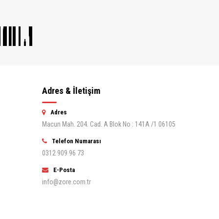
Adres & İletişim
Adres
Macun Mah. 204. Cad. A Blok No : 141A /1 06105
Telefon Numarası
0312 909 96 73
E-Posta
info@zore.com.tr