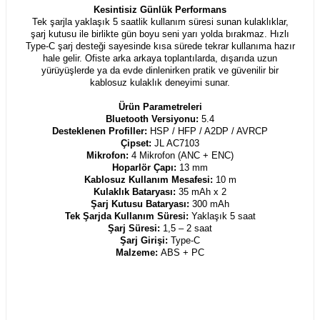
Kesintisiz Günlük Performans
Tek şarjla yaklaşık 5 saatlik kullanım süresi sunan kulaklıklar,
şarj kutusu ile birlikte gün boyu seni yarı yolda bırakmaz. Hızlı
Type-C şarj desteği sayesinde kısa sürede tekrar kullanıma hazır
hale gelir. Ofiste arka arkaya toplantılarda, dışarıda uzun
yürüyüşlerde ya da evde dinlenirken pratik ve güvenilir bir
kablosuz kulaklık deneyimi sunar.
Ürün Parametreleri
Bluetooth Versiyonu:
5.4
Desteklenen Profiller:
HSP / HFP / A2DP / AVRCP
Çipset:
JL AC7103
Mikrofon:
4 Mikrofon (ANC + ENC)
Hoparlör Çapı:
13 mm
Kablosuz Kullanım Mesafesi:
10 m
Kulaklık Bataryası:
35 mAh x 2
Şarj Kutusu Bataryası:
300 mAh
Tek Şarjda Kullanım Süresi:
Yaklaşık 5 saat
Şarj Süresi:
1,5 – 2 saat
Şarj Girişi:
Type-C
Malzeme:
ABS + PC