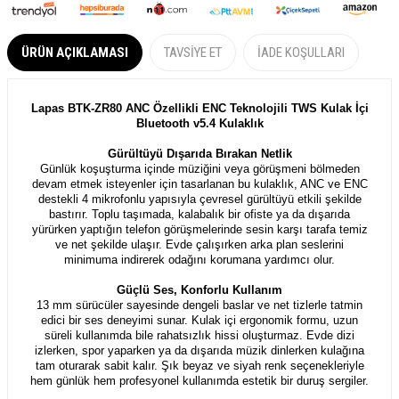
ÜRÜN AÇIKLAMASI
TAVSIYE ET
İADE KOŞULLARI
Lapas BTK-ZR80 ANC Özellikli ENC Teknolojili TWS Kulak İçi
Bluetooth v5.4 Kulaklık
Gürültüyü Dışarıda Bırakan Netlik
Günlük koşuşturma içinde müziğini veya görüşmeni bölmeden
devam etmek isteyenler için tasarlanan bu kulaklık, ANC ve ENC
destekli 4 mikrofonlu yapısıyla çevresel gürültüyü etkili şekilde
bastırır. Toplu taşımada, kalabalık bir ofiste ya da dışarıda
yürürken yaptığın telefon görüşmelerinde sesin karşı tarafa temiz
ve net şekilde ulaşır. Evde çalışırken arka plan seslerini
minimuma indirerek odağını korumana yardımcı olur.
Güçlü Ses, Konforlu Kullanım
13 mm sürücüler sayesinde dengeli baslar ve net tizlerle tatmin
edici bir ses deneyimi sunar. Kulak içi ergonomik formu, uzun
süreli kullanımda bile rahatsızlık hissi oluşturmaz. Evde dizi
izlerken, spor yaparken ya da dışarıda müzik dinlerken kulağına
tam oturarak sabit kalır. Şık beyaz ve siyah renk seçenekleriyle
hem günlük hem profesyonel kullanımda estetik bir duruş sergiler.