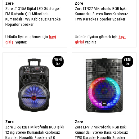
Zore
Zore
Zore LT-Q15A Dijital LED Göstergeli
Zore LT-927 Mikrofonlu RGB Işıklı
FM Radyolu Çift Mikrofonlu
Kumandalı Stereo Bass Kablosuz
Kumandalı TWS Kablosuz Karaoke
TWS Karaoke Hoparlör Speaker
Hoparlör Speaker
Ürünün fiyatını görmek için
bayi
Ürünün fiyatını görmek için
bayi
girişi
yapınız
girişi
yapınız
YENI
YENI
Ürün
Ürün
Zore
Zore
Zore LT-5312BT Mikrofonlu RGB Işıklı
Zore LT-917 Mikrofonlu RGB Işıklı
12 inç Stereo Kumandalı Kablosuz
Kumandalı Stereo Bass Kablosuz
Karaoke Hoparlör Speaker v5.0
TWS Karaoke Hoparlör Speaker