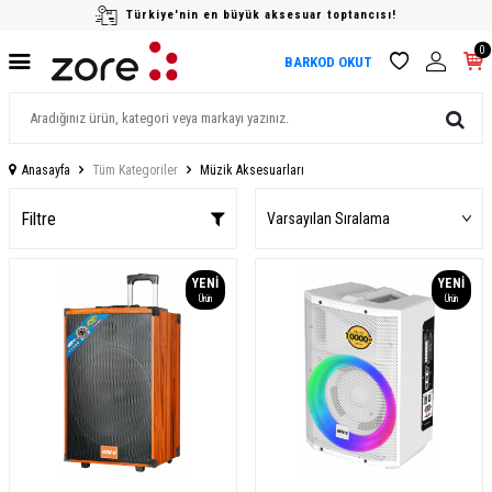
Türkiye'nin en büyük aksesuar toptancısı!
0
BARKOD OKUT
Anasayfa
Tüm Kategoriler
Müzik Aksesuarları
Filtre
YENI
YENI
Ürün
Ürün