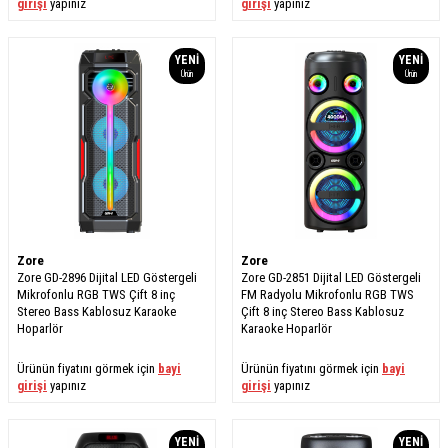
girişi
yapınız
girişi
yapınız
YENI
YENI
Ürün
Ürün
Zore
Zore
Zore GD-2896 Dijital LED Göstergeli
Zore GD-2851 Dijital LED Göstergeli
Mikrofonlu RGB TWS Çift 8 inç
FM Radyolu Mikrofonlu RGB TWS
Stereo Bass Kablosuz Karaoke
Çift 8 inç Stereo Bass Kablosuz
Hoparlör
Karaoke Hoparlör
Ürünün fiyatını görmek için
bayi
Ürünün fiyatını görmek için
bayi
girişi
yapınız
girişi
yapınız
YENI
YENI