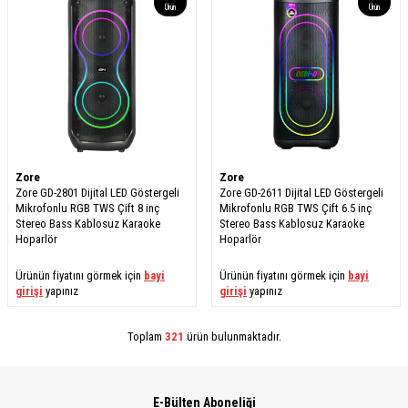
Ürün
Ürün
Zore
Zore
Zore GD-2801 Dijital LED Göstergeli
Zore GD-2611 Dijital LED Göstergeli
Mikrofonlu RGB TWS Çift 8 inç
Mikrofonlu RGB TWS Çift 6.5 inç
Stereo Bass Kablosuz Karaoke
Stereo Bass Kablosuz Karaoke
Hoparlör
Hoparlör
Ürünün fiyatını görmek için
bayi
Ürünün fiyatını görmek için
bayi
girişi
yapınız
girişi
yapınız
Toplam
321
ürün bulunmaktadır.
E-Bülten Aboneliği