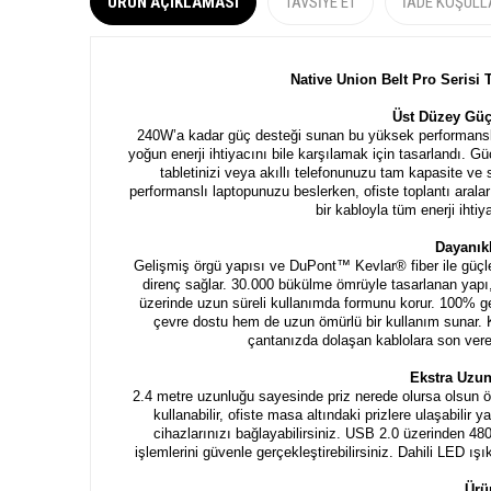
ÜRÜN AÇIKLAMASI
TAVSIYE ET
İADE KOŞULL
Native Union Belt Pro Serisi
Üst Düzey Güç
240W’a kadar güç desteği sunan bu yüksek performanslı
yoğun enerji ihtiyacını bile karşılamak için tasarlandı. Güç
tabletinizi veya akıllı telefonunuzu tam kapasite ve
performanslı laptopunuzu beslerken, ofiste toplantı arala
bir kabloyla tüm enerji ihti
Dayanıkl
Gelişmiş örgü yapısı ve DuPont™ Kevlar® fiber ile güçle
direnç sağlar. 30.000 bükülme ömrüyle tasarlanan yapı,
üzerinde uzun süreli kullanımda formunu korur. 100%
çevre dostu hem de uzun ömürlü bir kullanım sunar. 
çantanızda dolaşan kablolara son vere
Ekstra Uzu
2.4 metre uzunluğu sayesinde priz nerede olursa olsun ö
kullanabilir, ofiste masa altındaki prizlere ulaşabil
cihazlarınızı bağlayabilirsiniz. USB 2.0 üzerinden 4
işlemlerini güvenle gerçekleştirebilirsiniz. Dahili LED ış
Ürü