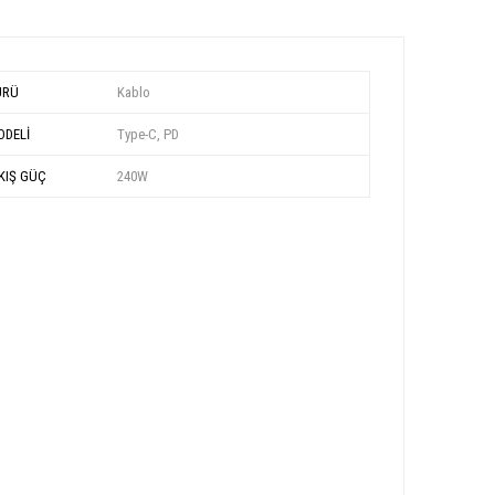
ÜRÜ
Kablo
DELİ
Type-C, PD
KIŞ GÜÇ
240W