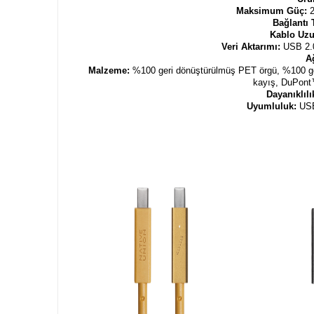
Maksimum Güç:
Bağlantı 
Kablo Uzu
Veri Aktarımı:
USB 2.0
Ağ
Malzeme:
%100 geri dönüştürülmüş PET örgü, %100 ge
kayış, DuPont™
Dayanıklılı
Uyumluluk:
USB