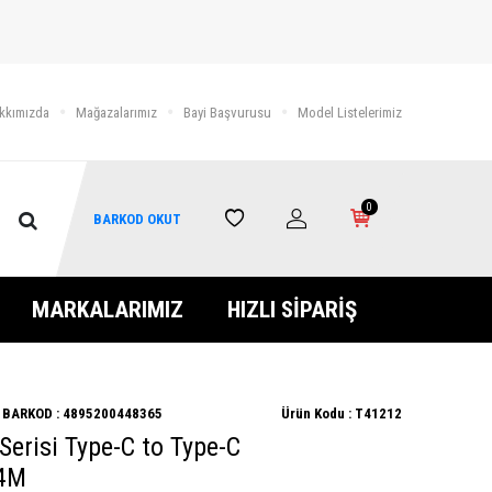
kkımızda
Mağazalarımız
Bayi Başvurusu
Model Listelerimiz
0
BARKOD OKUT
MARKALARIMIZ
HIZLI SİPARİŞ
BARKOD :
4895200448365
Ürün Kodu :
T41212
Serisi Type-C to Type-C
.4M