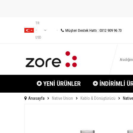
TR
Müşteri Destek Hattı : 0312 909 96 73
−
USD
✪ YENİ ÜRÜNLER
❂ İNDİRİMLİ Ü
Anasayfa
Native Union
Kablo & Dönüştürücü
Nativ