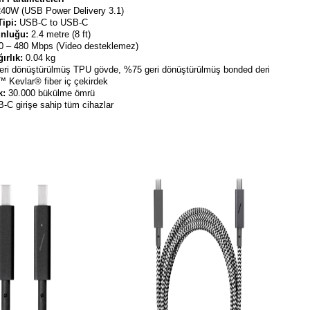
240W (USB Power Delivery 3.1)
Tipi:
USB-C to USB-C
nluğu:
2.4 metre (8 ft)
 – 480 Mbps (Video desteklemez)
ırlık:
0.04 kg
ri dönüştürülmüş TPU gövde, %75 geri
dönüştürülmüş bonded deri
 Kevlar® fiber iç çekirdek
k:
30.000 bükülme ömrü
-C girişe sahip tüm cihazlar