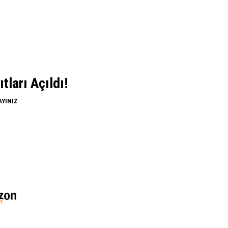
ları Açıldı!
AYINIZ