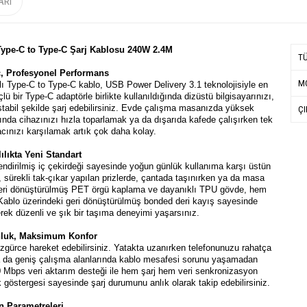
ARI
 Type-C to Type-C Şarj Kablosu 240W 2.4M
T
, Profesyonel Performans
MO
 Type-C to Type-C kablo, USB Power Delivery 3.1 teknolojisiyle en
lü bir Type-C adaptörle birlikte kullanıldığında dizüstü bilgisayarınızı,
 stabil şekilde şarj edebilirsiniz. Evde çalışma masanızda yüksek
ÇI
rında cihazınızı hızla toparlamak ya da dışarıda kafede çalışırken tek
yacınızı karşılamak artık çok daha kolay.
ılıkta Yeni Standart
ndirilmiş iç çekirdeği sayesinde yoğun günlük kullanıma karşı üstün
 sürekli tak-çıkar yapılan prizlerde, çantada taşınırken ya da masa
 geri dönüştürülmüş PET örgü kaplama ve dayanıklı TPU gövde, hem
Kablo üzerindeki geri dönüştürülmüş bonded deri kayış sayesinde
rek düzenli ve şık bir taşıma deneyimi yaşarsınız.
nluk, Maksimum Konfor
zgürce hareket edebilirsiniz. Yatakta uzanırken telefonunuzu rahatça
ir ya da geniş çalışma alanlarında kablo mesafesi sorunu yaşamadan
80 Mbps veri aktarım desteği ile hem şarj hem veri senkronizasyon
ık göstergesi sayesinde şarj durumunu anlık olarak takip edebilirsiniz.
n Parametreleri