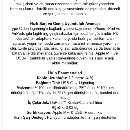
sıkışırken ya da masa üzerinde sürekli tak-çıkar yaparken
formunu korur. Üstelik deri kayışı sayesinde dolaşmadan, düzenli
ve şık şekilde saklanabilir.
Hızlı Şarj ve Geniş Uyumluluk Avantajı
Type-C’den Lightning’e bağlantı yapısı sayesinde iPhone, iPad ve
AirPods gibi Lightning girişli cihazlar için ideal bir çözümdür. PD
destekli bir adaptörle kullanıldığında hızlı şarj performansı
sunarak yoğun tempoda zamandan tasarruf etmenize yardımcı
olur. Evde priz başında, araç içi şarj adaptöründe ya da taşınabilir
batarya ile dış mekânda güvenle kullanabilirsiniz. Apple MFi ve
USB-IF sertifikalı yapısı sayesinde güvenli ve stabil enerji
aktarımı sağlar.
Ürün Parametreleri
Kablo Uzunluğu:
1.2 metre (4 ft)
Bağlantı Tipi:
USB-C → Lightning
Malzeme:
%100 geri dönüştürülmüş PET örgü, %100 geri
dönüştürülmüş TPU gövde, %75 geri
dönüştürülmüş
bonded deri
kayış
İç Çekirdek:
DuPont™ Kevlar® aramid fiber
Ağırlık:
0.03 kg
Sertifikasyon:
Apple MFi & USB-IF sertifikalı
Hızlı Şarj Desteği:
PD uyumlu adaptör ile hızlı şarj destekler