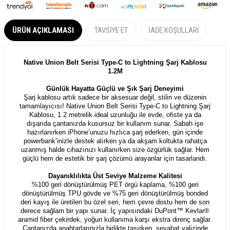
ÜRÜN AÇIKLAMASI
TAVSIYE ET
İADE KOŞULLARI
Native Union Belt Serisi Type-C to Lightning Şarj Kablosu
1.2M
Günlük Hayatta Güçlü ve Şık Şarj Deneyimi
Şarj kablosu artık sadece bir aksesuar değil, stilin ve düzenin
tamamlayıcısı! Native Union Belt Serisi Type-C to Lightning Şarj
Kablosu, 1.2 metrelik ideal uzunluğu ile evde, ofiste ya da
dışarıda çantanızda kusursuz bir kullanım sunar. Sabah işe
hazırlanırken iPhone’unuzu hızlıca şarj ederken, gün içinde
powerbank’inizle destek alırken ya da akşam koltukta rahatça
uzanmış halde cihazınızı kullanırken size özgürlük sağlar. Hem
güçlü hem de estetik bir şarj çözümü arayanlar için tasarlandı.
Dayanıklılıkta Üst Seviye Malzeme Kalitesi
%100 geri dönüştürülmüş PET örgü kaplama, %100 geri
dönüştürülmüş TPU gövde ve %75 geri dönüştürülmüş bonded
deri kayış ile üretilen bu özel seri, hem çevre dostu hem de son
derece sağlam bir yapı sunar. İç yapısındaki DuPont™ Kevlar®
aramid fiber çekirdek, yoğun kullanıma karşı ekstra direnç sağlar.
Çantanızda anahtarlarınızla birlikte taşırken, seyahat valizinde