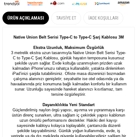
ÜRÜN AÇIKLAMASI
TAVSIYE ET
İADE KOŞULLARI
Native Union Belt Serisi Type-C to Type-C Şarj Kablosu 3M
Ekstra Uzunluk, Maksimum Özgürlük
3 metrelik ekstra uzun tasarımıyla Native Union Belt Serisi Type-
C to Type-C Şarj Kablosu, günlük hayatın temposuna kusursuz
şekilde uyum sağlar. Evde koltuğa uzanmışken prizden uzak
kalmadan iPhone’unuzu rahatça kullanabilir, yatakta dinlenirken
iPad’inizi şarjda tutabilirsiniz. Ofiste masa düzeninizi bozmadan
çalışma alanınızı genişletir; seyahatte ise otel odasında ya da
havaalanında priz konumuna bağlı kalmadan konforlu bir kullanım
sunar. Uzunluğu sayesinde hareket alanınızı kısıtlamaz, tam
tersine özgürleştirir.
Dayanıklılıkta Yeni Standart
Güçlendirilmiş naylon örgü yapısı, aşınma ve yıpranmaya karşı
üstün direnç sunarken, ultra sağlam iç çekirdek yapısı kablonun
uzun ömürlü performansını destekler. Hakiki deri kayışı
sayesinde kabloyu kolayca toplayabilir, çantanızda düzenli
şekilde taşıyabilirsiniz. Günlük yoğun kullanımda, evde, iş
yerinde ya da dış mekânda güvenle kullanabileceğiniz sağlam bir