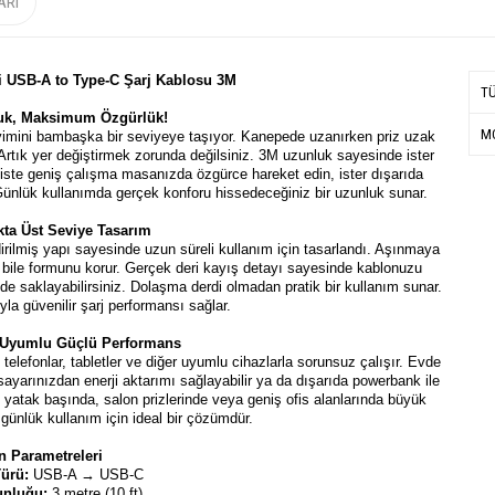
ARI
si USB-A to Type-C Şarj Kablosu 3M
T
uk, Maksimum Özgürlük!
MO
yimini bambaşka bir seviyeye taşıyor. Kanepede uzanırken priz uzak
rtık yer değiştirmek zorunda değilsiniz. 3M uzunluk sayesinde ister
fiste geniş çalışma masanızda özgürce hareket edin, ister dışarıda
Günlük kullanımda gerçek konforu hissedeceğiniz bir uzunluk sunar.
ıkta Üst Seviye Tasarım
rilmiş yapı sayesinde uzun süreli kullanım için tasarlandı. Aşınmaya
da bile formunu korur. Gerçek deri kayış detayı sayesinde kablonuzu
 saklayabilirsiniz. Dolaşma derdi olmadan pratik bir kullanım sunar.
yla güvenilir şarj performansı sağlar.
 Uyumlu Güçlü Performans
telefonlar, tabletler ve diğer uyumlu cihazlarla sorunsuz çalışır. Evde
isayarınızdan enerji aktarımı sağlayabilir ya da dışarıda powerbank ile
le yatak başında, salon prizlerinde veya geniş ofis alanlarında büyük
günlük kullanım için ideal bir çözümdür.
n Parametreleri
Türü:
USB-A → USB-C
unluğu:
3 metre (10 ft)