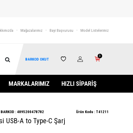
kkımızda
Mağazalarımız
Bayi Başvurusu
Model Listelerimiz
0
BARKOD OKUT
MARKALARIMIZ
HIZLI SİPARİŞ
BARKOD :
4895200478782
Ürün Kodu :
T41211
si USB-A to Type-C Şarj