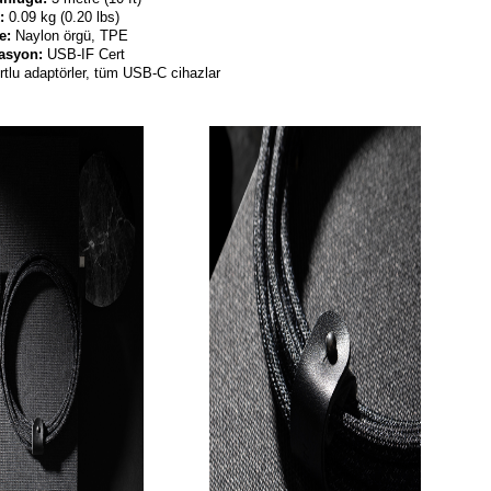
k:
0.09 kg (0.20 lbs)
e:
Naylon örgü, TPE
kasyon:
USB-IF Cert
lu adaptörler, tüm USB-C cihazlar