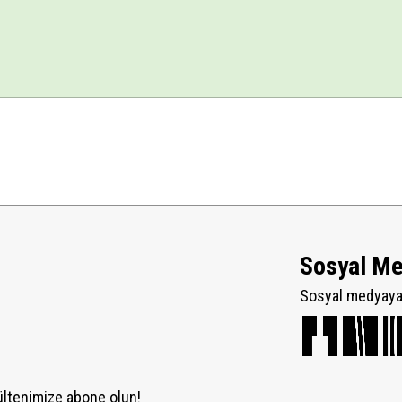
Sosyal M
Sosyal medyaya 
ültenimize abone olun!