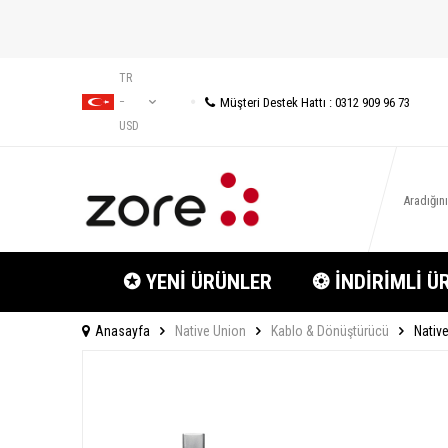
TR
Müşteri Destek Hattı : 0312 909 96 73
−
USD
✪ YENİ ÜRÜNLER
❂ İNDİRİMLİ Ü
Anasayfa
Native Union
Kablo & Dönüştürücü
Nativ