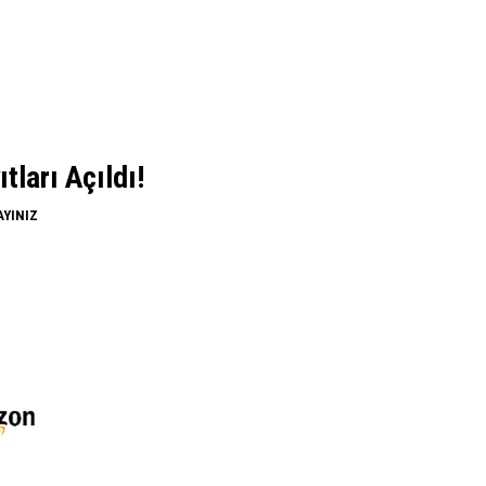
ları Açıldı!
AYINIZ