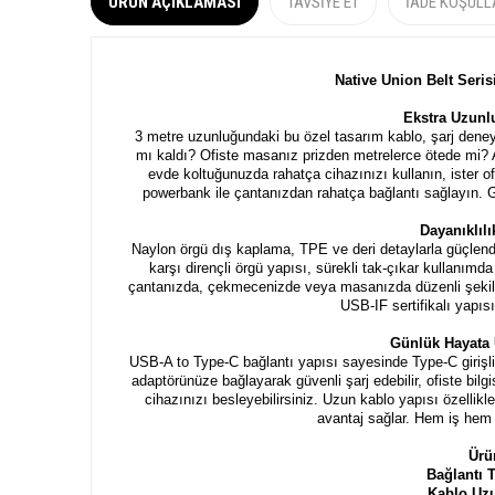
ÜRÜN AÇIKLAMASI
TAVSIYE ET
İADE KOŞULL
Native Union Belt Seri
Ekstra Uzunl
3 metre uzunluğundaki bu özel tasarım kablo, şarj dene
mı kaldı? Ofiste masanız prizden metrelerce ötede mi? A
evde koltuğunuzda rahatça cihazınızı kullanın, ister o
powerbank ile çantanızdan rahatça bağlantı sağlayın. 
Dayanıklıl
Naylon örgü dış kaplama, TPE ve deri detaylarla güçlendi
karşı dirençli örgü yapısı, sürekli tak-çıkar kullanım
çantanızda, çekmecenizde veya masanızda düzenli şekilde
USB-IF sertifikalı yapısı
Günlük Hayata
USB-A to Type-C bağlantı yapısı sayesinde Type-C girişli 
adaptörünüze bağlayarak güvenli şarj edebilir, ofiste bilg
cihazınızı besleyebilirsiniz. Uzun kablo yapısı özellik
avantaj sağlar. Hem iş hem 
Ürü
Bağlantı 
Kablo Uz