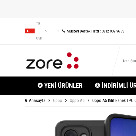
TR
Müşteri Destek Hattı : 0312 909 96 73
−
USD
✪ YENİ ÜRÜNLER
❂ İNDİRİMLİ Ü
Anasayfa
Oppo
Oppo A5
Oppo A5 Kılıf Esnek TPU O