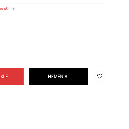
po A5
Ürünü
EKLE
HEMEN AL