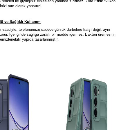
renkleri ile giydiğiniz elbiselerin yanında sırıtmaz. Zore Etnik Silikon
linizi tam olarak yansıtın!
ü ve Sağlıklı Kullanım
 vaadiyle, telefonunuzu sadece günlük darbelere karşı değil, aynı
ur. İçeriğinde sağlığa zararlı bir madde içermez. Bakteri üremesini
emizlenebilir yapıda tasarlanmıştır.