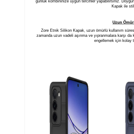
günlük kombininize uygun tercihler yapabilirsiniz. Doygun 
Kapak ile sti
Uzun Ömürl
Zore Etnik Silikon Kapak, uzun ömürlü kullanım süresi
zamanda uzun vadeli aşınma ve yıpranmalara karşı da kor
engellemek için kolay t