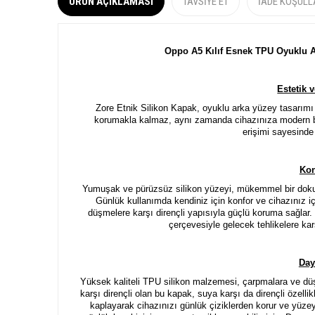
ÜRÜN AÇIKLAMASI
TAVSIYE ET
İADE KOŞULL
Oppo A5 Kılıf Esnek TPU Oyuklu A
Estetik 
Zore Etnik Silikon Kapak, oyuklu arka yüzey tasarımı i
korumakla kalmaz, aynı zamanda cihazınıza modern bir
erişimi sayesinde 
Kon
Yumuşak ve pürüzsüz silikon yüzeyi, mükemmel bir dokun
Günlük kullanımda kendiniz için konfor ve
cihazınız i
düşmelere karşı dirençli yapısıyla güçlü koruma sağlar
çerçevesiyle gelecek tehlikelere kar
Daya
Yüksek kaliteli TPU silikon malzemesi, çarpmalara ve dü
karşı dirençli olan bu kapak, suya karşı da dirençli özelli
kaplayarak cihazınızı günlük çiziklerden korur ve yüzeyi 