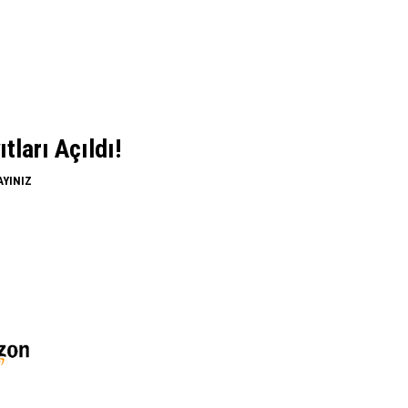
ları Açıldı!
AYINIZ