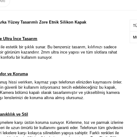
ARI
rka Yüzey Tasarımlı Zore Etnik Silikon Kapak
T
MO
ve Ultra İnce Tasarım
le estetik bir şıklık sunar. Bu benzersiz tasarım, kılıfınızı sadece
 görünüm kazandırır. 2mm ultra ince yapısı ve tüm slotlara rahat
konforlu bir kullanım sunuyor.
for ve Koruma
uş hissi verirken, kaymaz yapı telefonun elinizden kaymasını önler.
çin
güvenli bir kullanım istiyorsanız tercih edebileceğiniz bu kapak,
. Kamera bölümü kapalı olarak tasarlanmıştır ve yükseltilmiş kamera
şı lenslerinizi de koruma altına almış olursunuz.
nıklılık ve Stil
şmelere karşı üstün koruma sunuyor. Kirlenme, toz ve parmak izlerine
kleri ile uzun ömürlü bir kullanımı garanti eder. Telefonun tüm gövdesini
lekelere karşı kolayca silinebilen yapıya sahiptir. Farklı renkleri ile