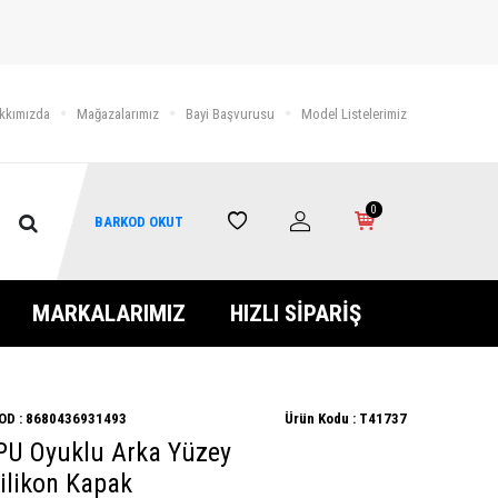
kkımızda
Mağazalarımız
Bayi Başvurusu
Model Listelerimiz
0
BARKOD OKUT
MARKALARIMIZ
HIZLI SİPARİŞ
OD :
8680436931493
Ürün Kodu :
T41737
TPU Oyuklu Arka Yüzey
Silikon Kapak