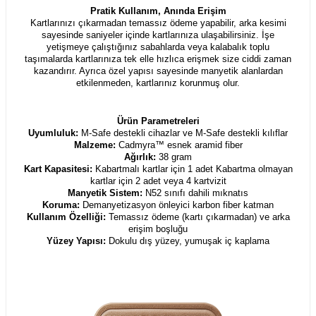
Pratik Kullanım, Anında Erişim
Kartlarınızı çıkarmadan temassız ödeme yapabilir, arka kesimi
sayesinde saniyeler içinde kartlarınıza ulaşabilirsiniz. İşe
yetişmeye çalıştığınız sabahlarda veya kalabalık toplu
taşımalarda kartlarınıza tek elle hızlıca erişmek size ciddi zaman
kazandırır. Ayrıca özel yapısı sayesinde manyetik alanlardan
etkilenmeden, kartlarınız korunmuş olur.
Ürün Parametreleri
Uyumluluk:
M-Safe destekli cihazlar ve M-Safe destekli kılıflar
Malzeme:
Cadmyra™ esnek aramid fiber
Ağırlık:
38 gram
Kart Kapasitesi:
Kabartmalı kartlar için 1 adet Kabartma olmayan
kartlar için 2 adet veya 4 kartvizit
Manyetik Sistem:
N52 sınıfı dahili mıknatıs
Koruma:
Demanyetizasyon önleyici karbon fiber katman
Kullanım Özelliği:
Temassız ödeme (kartı çıkarmadan) ve arka
erişim boşluğu
Yüzey Yapısı:
Dokulu dış yüzey, yumuşak iç kaplama