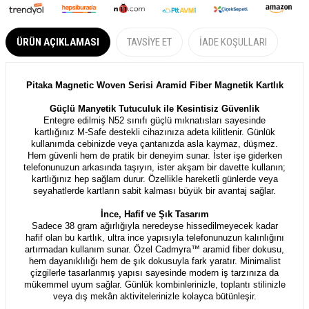
ÜRÜN AÇIKLAMASI
TAVSIYE ET
İADE KOŞULLARI
Pitaka Magnetic Woven Serisi Aramid Fiber Magnetik Kartlık
Güçlü Manyetik Tutuculuk ile Kesintisiz Güvenlik
Entegre edilmiş N52 sınıfı güçlü mıknatısları sayesinde
kartlığınız M-Safe destekli cihazınıza adeta kilitlenir. Günlük
kullanımda cebinizde veya çantanızda asla kaymaz, düşmez.
Hem güvenli hem de pratik bir deneyim sunar. İster işe giderken
telefonunuzun arkasında taşıyın, ister akşam bir davette kullanın;
kartlığınız hep sağlam durur. Özellikle hareketli günlerde veya
seyahatlerde kartların sabit kalması büyük bir avantaj sağlar.
İnce, Hafif ve Şık Tasarım
Sadece 38 gram ağırlığıyla neredeyse hissedilmeyecek kadar
hafif olan bu kartlık, ultra ince yapısıyla telefonunuzun kalınlığını
artırmadan kullanım sunar. Özel Cadmyra™ aramid fiber dokusu,
hem dayanıklılığı hem de şık dokusuyla fark yaratır. Minimalist
çizgilerle tasarlanmış yapısı sayesinde modern iş tarzınıza da
mükemmel uyum sağlar. Günlük kombinlerinizle, toplantı stilinizle
veya dış mekân aktivitelerinizle kolayca bütünleşir.