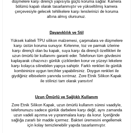
düşmelere karşı dirençli yapısıyla güçlü koruma sağlar. Kamera
bölümü kapalı olarak tasarlanmıştır ve yükseltilmiş kamera
çerçevesiyle gelecek tehlikelere karşı lenslerinizi de koruma
altına almış olursunuz.
Dayanıklılık ve Stil
Yüksek kaliteli TPU silikon malzemesi, çarpmalara ve düşmelere
karşı üstün koruma sunuyor. Kirlenme, toz ve parmak izlerine
karşı dirençli olan bu kapak, suya karşı da dirençli özellikleri ile
uzun ömürlü bir kullanımı garanti eder. Telefonun tüm gövdesini
kaplayarak cihazınızı günlük çiziklerden korur ve yüzeyi lekelere
karşı kolayca silinebilen yapıya sahiptir. Farklı renkleri ile günlük
kombininize uygun tercihler yapabilirsiniz. Doygun renkleri ile
giydiğiniz elbiselerin yanında sırıtmaz. Zore Etnik Silikon Kapak
ile stilinizi tam olarak yansıtın!
Uzun Ömürlü ve Sağlıklı Kullanım
Zore Etnik Silikon Kapak, uzun ömürlü kullanım süresi vaadiyle,
telefonunuzu sadece günlük darbelere karşı değil, aynı zamanda
uzun vadeli aşınma ve yıpranmalara karşı da korur. İçeriğinde
sağlığa zararlı bir madde içermez. Bakteri üremesini engellemek
için kolay temizlenebilir yapıda tasarlanmıştır.