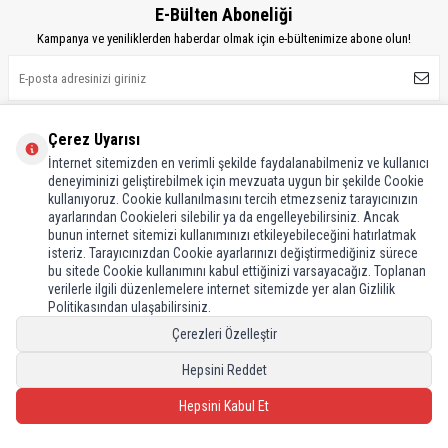
E-Bülten Aboneliği
Kampanya ve yeniliklerden haberdar olmak için e-bültenimize abone olun!
Çerez Uyarısı
Sosyal Medya
İnternet sitemizden en verimli şekilde faydalanabilmeniz ve kullanıcı
Sosyal medyaya özel kampanya ve indirimlerden haberdar olun!
deneyiminizi geliştirebilmek için mevzuata uygun bir şekilde Cookie
kullanıyoruz. Cookie kullanılmasını tercih etmezseniz tarayıcınızın
ayarlarından Cookieleri silebilir ya da engelleyebilirsiniz. Ancak
bunun internet sitemizi kullanımınızı etkileyebileceğini hatırlatmak
isteriz. Tarayıcınızdan Cookie ayarlarınızı değiştirmediğiniz sürece
bu sitede Cookie kullanımını kabul ettiğinizi varsayacağız. Toplanan
verilerle ilgili düzenlemelere internet sitemizde yer alan Gizlilik
Politikasından ulaşabilirsiniz.
Çerezleri Özelleştir
Hepsini Reddet
Hepsini Kabul Et