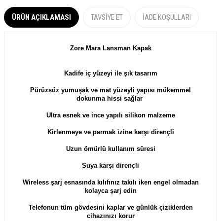
ÜRÜN AÇIKLAMASI
TAVSIYE ET
İADE KOŞULLARI
Zore Mara
Lansman
Kapak
Kadife iç yüzeyi ile şık tasarım
Pürüzsüz yumuşak ve m
at yüzeyli yapısı mükemmel
dokunma hissi sağlar
Ultra esnek ve ince yapılı silikon malzeme
Kirlenmeye ve parmak izine karşı dirençli
Uzun ömürlü kullanım süresi
Suya karşı dirençli
Wireless şarj esnasında kılıfınız takılı iken engel olmadan
kolayca şarj edin
Telefonun tüm gövdesini kaplar ve günlük çiziklerden
cihazınızı korur