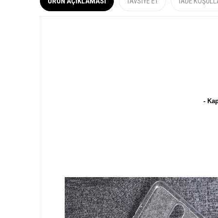
ÜRÜN AÇIKLAMASI
TAVSIYE ET
İADE KOŞULL
- Kap