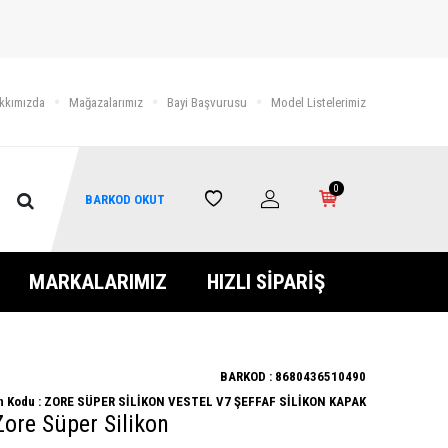
kkımızda
Mağazalarımız
Bayi Başvurusu
Model Listelerimiz
0
BARKOD OKUT
MARKALARIMIZ
HIZLI SİPARİŞ
BARKOD :
8680436510490
n Kodu :
ZORE SÜPER SİLİKON VESTEL V7 ŞEFFAF SİLİKON KAPAK
Zore Süper Silikon