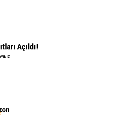
ları Açıldı!
AYINIZ