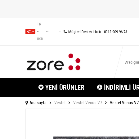
TR
Müşteri Destek Hattı : 0312 909 96 73
−
USD
✪ YENİ ÜRÜNLER
❂ İNDİRİMLİ Ü
Anasayfa
Vestel
Vestel Venüs V7
Vestel Venüs V7 