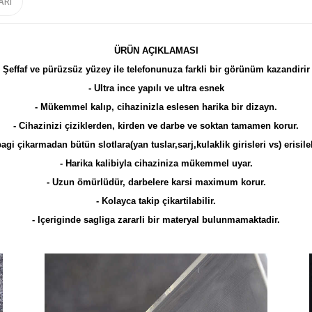
ARI
ÜRÜN AÇIKLAMASI
Şeffaf ve pürüzsüz yüzey ile telefonunuza farkli bir görünüm kazandirir
- Ultra ince yapılı ve ultra esnek
- Mükemmel kalıp, cihazinizla eslesen harika bir dizayn.
- Cihazinizi çiziklerden, kirden ve darbe ve soktan tamamen korur.
agi çikarmadan bütün slotlara(yan tuslar,sarj,kulaklik girisleri vs) erisileb
- Harika kalibiyla cihaziniza mükemmel uyar.
- Uzun ömürlüdür, darbelere karsi maximum korur.
- Kolayca takip çikartilabilir.
- Içeriginde sagliga zararli bir materyal bulunmamaktadir.