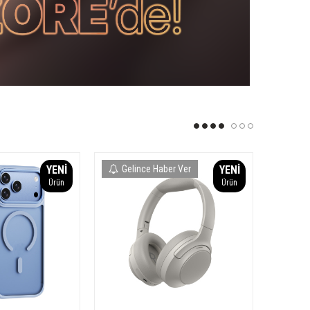
YENI
Gelince Haber Ver
YENI
Ürün
Ürün