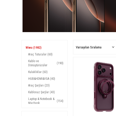
Wiwu
(1982)
Araç Tutucular
(60)
Kablo ve
(190)
Dönüştürücüler
Kulaklıklar
(63)
HUB&HDMI&VGA
(40)
Araç Şarjları
(23)
Kablosuz Şarjlar
(43)
Laptop & Notebook &
(154)
Macbook
Airpods Aksesuarları
(53)