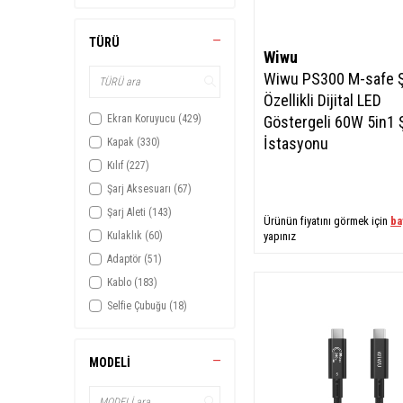
Bordo
(2)
Hava Nemlendirici
(5)
Buz Mavisi
(2)
TÜRÜ
Oto - Araç Güç Ürünleri
(2)
Colorful
(27)
Wiwu
Akıllı Takip Cihazı
(7)
Wiwu PS300 M-safe Ş
Derin Mor
(13)
Mikrofon
(9)
Özellikli Dijital LED
Desert Titanyum
(1)
Çanta
(47)
Ekran Koruyucu
(429)
Göstergeli 60W 5in1 Ş
Füme
(1)
Klavye
(5)
İstasyonu
Kapak
(330)
Gold
(73)
Telefon Askı İpi
(1)
Kılıf
(227)
Gri
(259)
Kamera
(1)
Şarj Aksesuarı
(67)
Gri-Mavi
(2)
Bavul
(2)
Şarj Aleti
(143)
Gri-Yeşil
(1)
Ürünün fiyatını görmek için
ba
Kulaklık
(60)
yapınız
Gümüş
(143)
Adaptör
(51)
Haki
(1)
Kablo
(183)
Kahve Koyu
(2)
Selfie Çubuğu
(18)
Kahverengi
(60)
Diğer
(35)
Karışık
(7)
Tutucu
(133)
Kırmızı
(74)
MODELİ
Tripod
(14)
Kırmızı-Siyah
(2)
Hoparlör
(22)