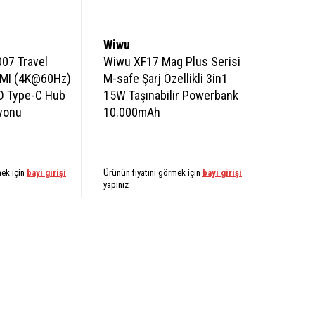
Wiwu
07 Travel
Wiwu XF17 Mag Plus Serisi
DMI (4K@60Hz)
M-safe Şarj Özellikli 3in1
PD Type-C Hub
15W Taşınabilir Powerbank
syonu
10.000mAh
mek için
bayi girişi
Ürünün fiyatını görmek için
bayi girişi
yapınız