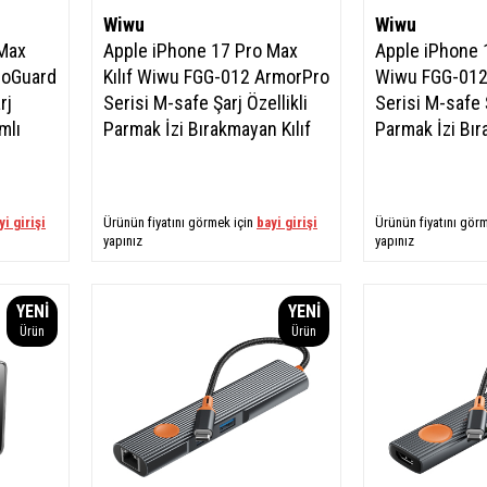
Wiwu
Wiwu
 Max
Apple iPhone 17 Pro Max
Apple iPhone 1
roGuard
Kılıf Wiwu FGG-012 ArmorPro
Wiwu FGG-012
rj
Serisi M-safe Şarj Özellikli
Serisi M-safe Ş
mlı
Parmak İzi Bırakmayan Kılıf
Parmak İzi Bır
yi girişi
Ürünün fiyatını görmek için
bayi girişi
Ürünün fiyatını gör
yapınız
yapınız
YENI
YENI
Ürün
Ürün