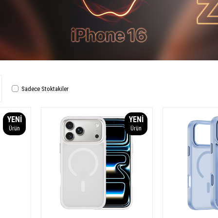
Sadece Stoktakiler
YENI
YENI
Ürün
Ürün