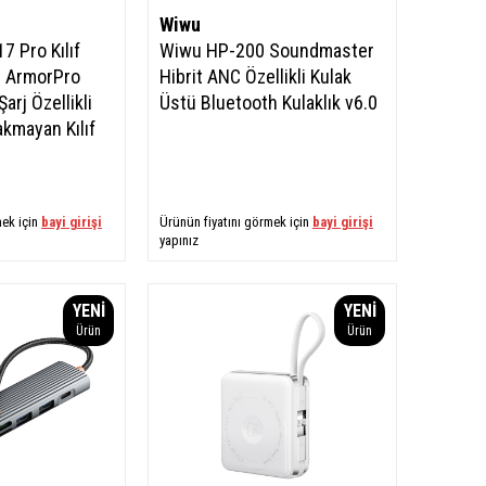
Wiwu
7 Pro Kılıf
Wiwu HP-200 Soundmaster
 ArmorPro
Hibrit ANC Özellikli Kulak
arj Özellikli
Üstü Bluetooth Kulaklık v6.0
akmayan Kılıf
mek için
bayi girişi
Ürünün fiyatını görmek için
bayi girişi
yapınız
YENI
YENI
Ürün
Ürün