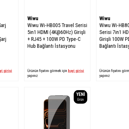
Wiwu
Wiwu
arj
Wiwu Wi-HB005 Travel Serisi
Wiwu Wi-HB80
5in1 HDMI (4K@60Hz) Girişli
Serisi 7in1 H
arj
+ RJ45 + 100W PD Type-C
Girişli 100W 
Hub Bağlantı İstasyonu
Bağlantı İsta
yi girişi
Ürünün fiyatını görmek için
bayi girişi
Ürünün fiyatını gör
yapınız
yapınız
YENI
Ürün