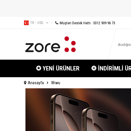
Müşteri Destek Hattı : 0312 909 96 73
TR − USD
✪ YENİ ÜRÜNLER
❂ İNDİRİMLİ Ü
Anasayfa
Wiwu