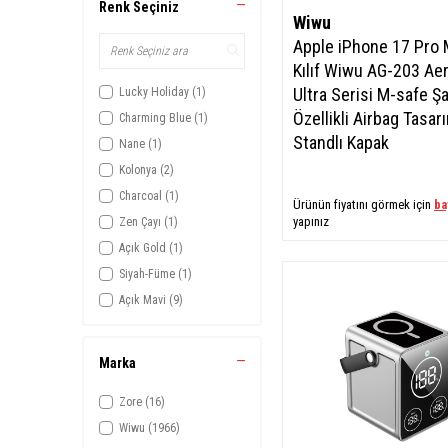
Şarj Aletleri
(80)
Renk Seçiniz
Wiwu
Park Numaratörü
(3)
Apple iPhone 17 Pro
Dokunmatik Kalem
(23)
Kılıf Wiwu AG-203 Ae
Powerbank
(67)
Ultra Serisi M-safe Şa
Lucky Holiday
(1)
Diğer
(39)
Özellikli Airbag Tasarı
Charming Blue
(1)
Tutucu - Stand - Tripod
(69)
Standlı Kapak
Nane
(1)
Mouse
(9)
Kolonya
(2)
Kılıf & Kapak
(356)
Charcoal
(1)
Ürünün fiyatını görmek için
ba
Tablet Aksesuarları
(126)
yapınız
Zen Çayı
(1)
Ekran Koruyucular
(347)
Açık Gold
(1)
Kordon
(105)
Siyah-Füme
(1)
Kamera Koruyucular
(77)
Açık Mavi
(9)
Anahtarlık
(7)
Açık Mor
(3)
Akıllı Saat Aksesuarları
(23)
Açık Yeşil
(5)
Marka
Speaker
(20)
Bej
(2)
Çoklu Priz
(6)
Zore
(16)
Beyaz
(298)
FM Transmitter
(7)
Wiwu
(1966)
Beyaz-Sarı
(2)
Akıllı Saat
(11)