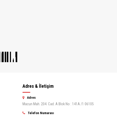
Adres & İletişim
Adres
Macun Mah. 204. Cad. A Blok No : 141A /1 06105
Telefon Numarası