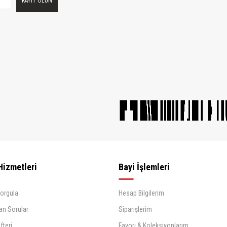
KAYIT OLUN
Hizmetleri
Bayi İşlemleri
Sorgula
Hesap Bilgilerim
an Sorular
Siparişlerim
fteri
Favori & Koleksiyonlarım