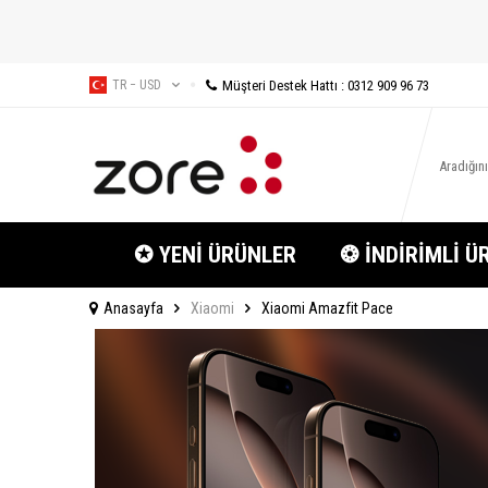
Müşteri Destek Hattı : 0312 909 96 73
TR − USD
✪ YENİ ÜRÜNLER
❂ İNDİRİMLİ Ü
Anasayfa
Xiaomi
Xiaomi Amazfit Pace