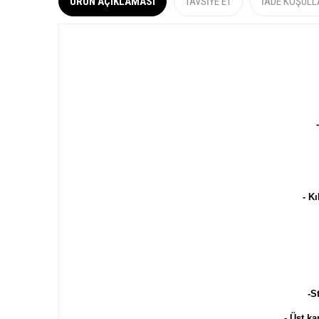
ÜRÜN AÇIKLAMASI
TAVSIYE ET
İADE KOŞULL
- Kı
-S
- Üst k