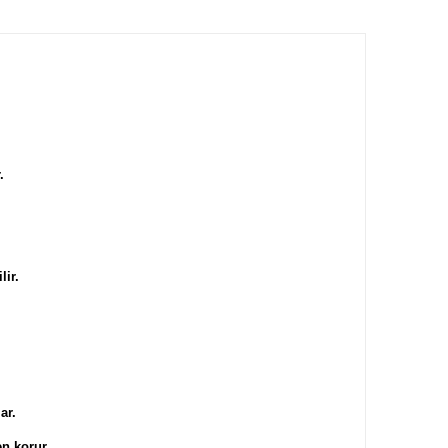
.
ilir.
ar.
n korur.