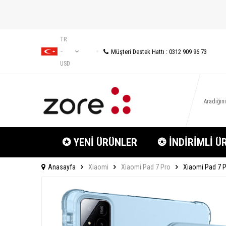
TR
Müşteri Destek Hattı : 0312 909 96 73
−
USD
✪ YENİ ÜRÜNLER
❂ İNDİRİMLİ Ü
Anasayfa
Xiaomi
Xiaomi Pad 7 Pro
Xiaomi Pad 7 Pr