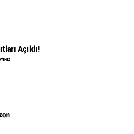
ları Açıldı!
AYINIZ