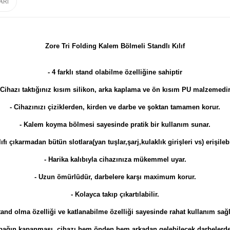
ARI
Zore Tri Folding Kalem Bölmeli Standlı Kılıf
- 4 farklı stand olabilme özelliğine sahiptir
-Cihazı taktığınız kısım silikon, arka kaplama ve ön kısım PU malzemedir
- Cihazınızı çiziklerden, kirden ve darbe ve şoktan tamamen korur.
- Kalem koyma bölmesi sayesinde pratik bir kullanım sunar.
lıfı çıkarmadan bütün slotlara(yan tuşlar,şarj,kulaklık girişleri vs) erişileb
- Harika kalıbıyla cihazınıza mükemmel uyar.
- Uzun ömürlüdür, darbelere karşı maximum korur.
- Kolayca takıp çıkartılabilir.
tand olma özelliği ve katlanabilme özelliği sayesinde rahat kullanım sağl
apağın kapanması, cihazı hem önden hem arkadan gelebilecek darbelerde