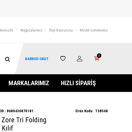
kkımızda
Mağazalarımız
Bayi Başvurusu
Model Listelerimiz
0
BARKOD OKUT
MARKALARIMIZ
HIZLI SİPARİŞ
OD :
8680436870181
Ürün Kodu :
T38568
 Zore Tri Folding
Kılıf