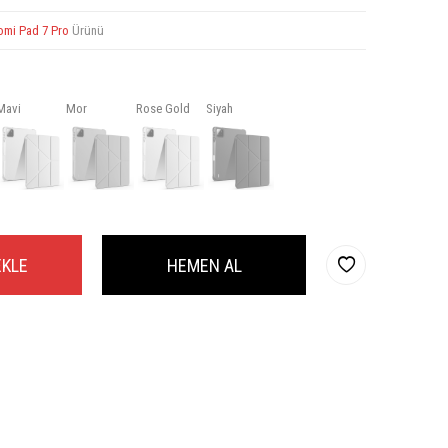
omi Pad 7 Pro
Ürünü
Mavi
Mor
Rose Gold
Siyah
EKLE
HEMEN AL