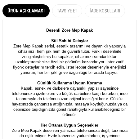
ÜRÜN AÇIKLAMASI
TAVSIYE ET
İADE KOŞULLARI
Desenli Zore Mep Kapak
Stil Sahibi Detaylar
Zore Mep Kapak serisi, estetik tasarımı ve dayanıklı yapısıyla
cihazınızı hem şık hem de güvenli tutar.
Farklı desenlerle
zenginleştirilmiş bu kapaklar, cihazınızı sıradanlıktan
uzaklaştırarak size özel bir görünüm kazandırıyor. İster zarif
fiyonk detaylarını tercih edin, ister leopar desenleriyle enerjinizi
yansıtın; her biri şıklığı ve özgünlüğü bir arada taşıyor.
Günlük Kullanıma Uygun Koruma
Kapak, esnek ve darbelere dayanıklı yapısı sayesinde
telefonunuzu çizilmelere ve küçük darbelere karşı korurken, ince
tasarımıyla da telefonunuzun orijinal inceliğini korur. Günlük
hayatınızda çantanıza attığınızda, masaya koyduğunuzda ya da
cebinizde taşıdığınızda gönül rahatlığıyla kullanabileceğiniz bir
üründür.
Her Ortama Uygun Seçenekler
Zore Mep Kapak desenleri yalnızca telefonunuza değil, tarzınıza
da eşlik ediyor. Evde kahvenizi yudumlarken, iş yerinde