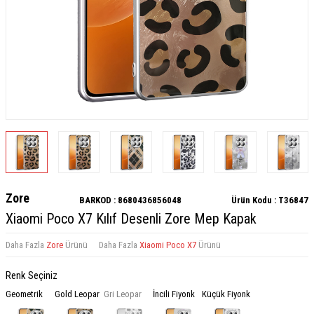
Zore
BARKOD :
8680436856048
Ürün Kodu :
T36847
Xiaomi Poco X7 Kılıf Desenli Zore Mep Kapak
Daha Fazla
Zore
Ürünü
Daha Fazla
Xiaomi Poco X7
Ürünü
Renk Seçiniz
Geometrik
Gold Leopar
Gri Leopar
İncili Fiyonk
Küçük Fiyonk