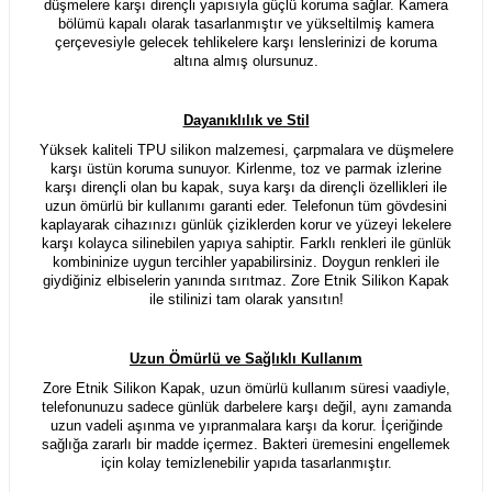
düşmelere karşı dirençli yapısıyla güçlü koruma sağlar. Kamera
bölümü kapalı olarak tasarlanmıştır ve yükseltilmiş kamera
çerçevesiyle gelecek tehlikelere karşı lenslerinizi de koruma
altına almış olursunuz.
Dayanıklılık ve Stil
Yüksek kaliteli TPU silikon malzemesi, çarpmalara ve düşmelere
karşı üstün koruma sunuyor. Kirlenme, toz ve parmak izlerine
karşı dirençli olan bu kapak, suya karşı da dirençli özellikleri ile
uzun ömürlü bir kullanımı garanti eder. Telefonun tüm gövdesini
kaplayarak cihazınızı günlük çiziklerden korur ve yüzeyi lekelere
karşı kolayca silinebilen yapıya sahiptir. Farklı renkleri ile günlük
kombininize uygun tercihler yapabilirsiniz. Doygun renkleri ile
giydiğiniz elbiselerin yanında sırıtmaz. Zore Etnik Silikon Kapak
ile stilinizi tam olarak yansıtın!
Uzun Ömürlü ve Sağlıklı Kullanım
Zore Etnik Silikon Kapak, uzun ömürlü kullanım süresi vaadiyle,
telefonunuzu sadece günlük darbelere karşı değil, aynı zamanda
uzun vadeli aşınma ve yıpranmalara karşı da korur. İçeriğinde
sağlığa zararlı bir madde içermez. Bakteri üremesini engellemek
için kolay temizlenebilir yapıda tasarlanmıştır.