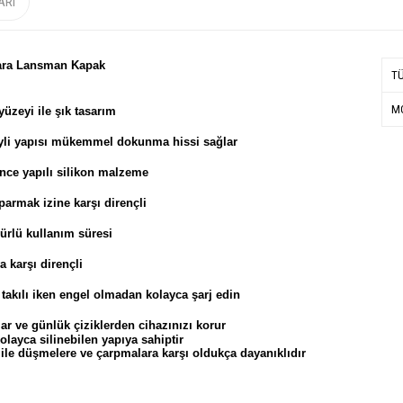
ARI
ara
Lansman
Kapak
T
MO
yüzeyi ile şık tasarım
yli yapısı mükemmel dokunma hissi sağlar
ince yapılı silikon malzeme
armak izine karşı dirençli
rlü kullanım süresi
a karşı dirençli
z takılı iken engel olmadan kolayca şarj edin
r ve günlük çiziklerden cihazınızı korur
olayca silinebilen yapıya sahiptir
ile düşmelere ve çarpmalara karşı oldukça dayanıklıdır