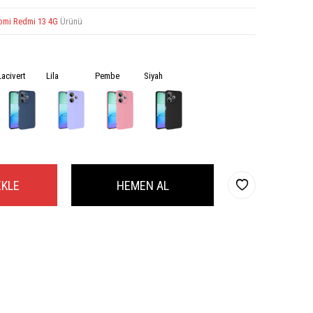
omi Redmi 13 4G
Ürünü
Lacivert
Lila
Pembe
Siyah
EKLE
HEMEN AL