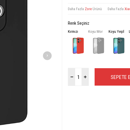
Daha Fazla
Zore
Ürünü
Daha Fazla
Xia
Renk Seçiniz
Kırmızı
Koyu Mor
Koyu Yeşil
SEPETE 