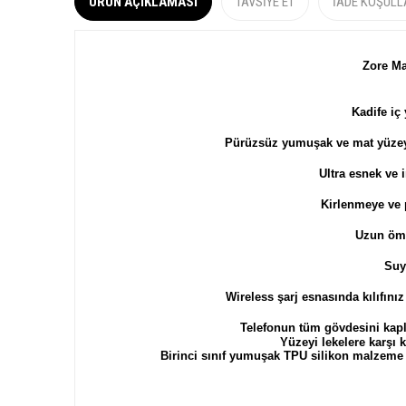
ÜRÜN AÇIKLAMASI
TAVSIYE ET
İADE KOŞULL
Zore M
Kadife iç 
Pürüzsüz yumuşak ve m
at yüze
Ultra esnek ve 
Kirlenmeye ve p
Uzun ömü
Suy
Wireless şarj esnasında kılıfını
Telefonun tüm gövdesini kapla
Yüzeyi lekelere karşı k
Birinci sınıf yumuşak TPU silikon malzeme 