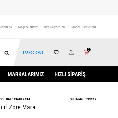
kkımızda
Mağazalarımız
Bayi Başvurusu
Model Listelerimiz
0
BARKOD OKUT
MARKALARIMIZ
HIZLI SİPARİŞ
OD :
8680436802434
Ürün Kodu :
T33219
ılıf Zore Mara