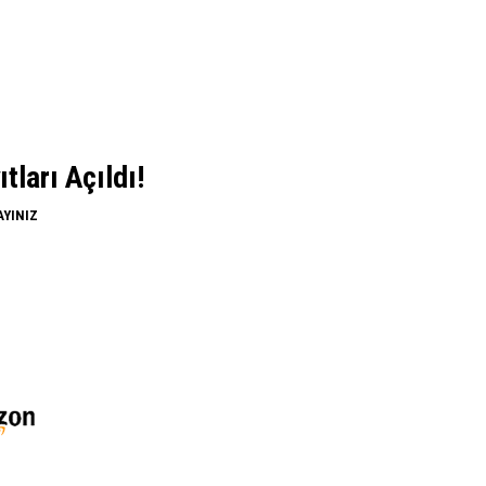
ları Açıldı!
AYINIZ