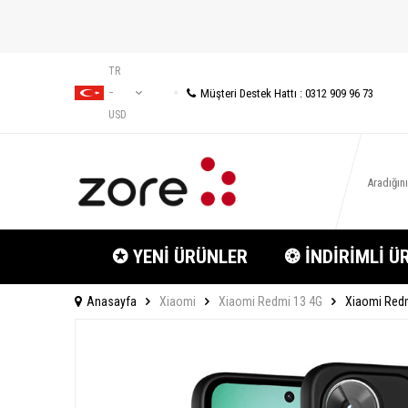
TR
Müşteri Destek Hattı : 0312 909 96 73
−
USD
✪ YENİ ÜRÜNLER
❂ İNDİRİMLİ Ü
Anasayfa
Xiaomi
Xiaomi Redmi 13 4G
Xiaomi Redm