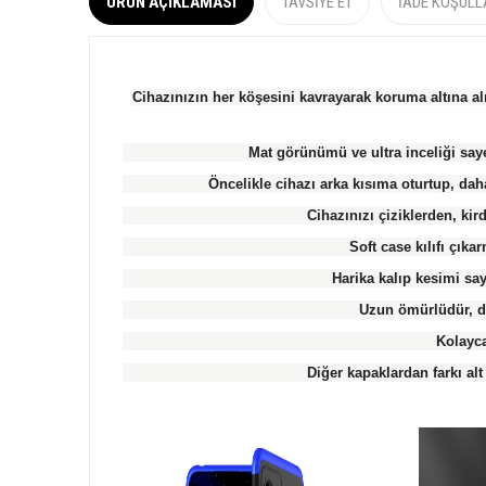
ÜRÜN AÇIKLAMASI
TAVSIYE ET
İADE KOŞULL
Cihazınızın her köşesini kavrayarak koruma altına alı
Mat görünümü ve ultra inceliği saye
Öncelikle cihazı arka kısıma oturtup, dah
Cihazınızı çiziklerden, ki
Soft case kılıfı çıkar
Harika kalıp kesimi s
Uzun ömürlüdür, d
Kolayca 
Diğer kapaklardan farkı alt