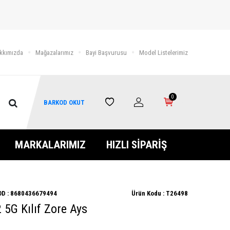
kkımızda
Mağazalarımız
Bayi Başvurusu
Model Listelerimiz
0
BARKOD OKUT
MARKALARIMIZ
HIZLI SİPARİŞ
D :
8680436679494
Ürün Kodu :
T26498
5G Kılıf Zore Ays