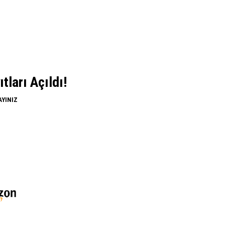
ları Açıldı!
AYINIZ