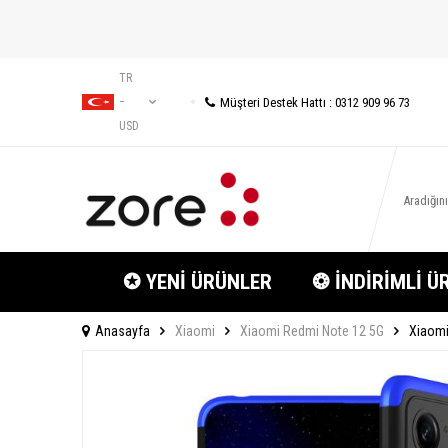
TR
Müşteri Destek Hattı : 0312 909 96 73
−
USD
✪ YENİ ÜRÜNLER
❂ İNDİRİMLİ Ü
Anasayfa
Xiaomi
Xiaomi Redmi Note 12 5G
Xiaomi