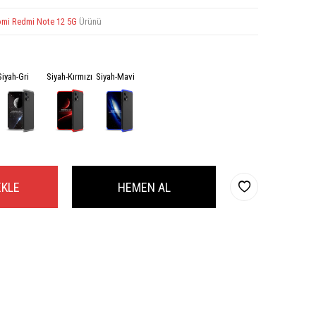
omi Redmi Note 12 5G
Ürünü
Siyah-Gri
Siyah-Kırmızı
Siyah-Mavi
EKLE
HEMEN AL