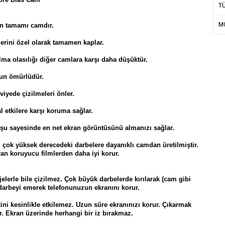
T
MO
​​​​​​​​​​​​​​​​Ürünün tamamı camdır.
erini özel olarak tamamen kaplar.
lma olasılığı diğer camlara karşı daha düşüktür.
un ömürlüdür.
yede çizilmeleri önler.
l etkilere karşı koruma sağlar.
uşu sayesinde en net ekran görüntüsünü almanızı sağlar.
 çok yüksek derecedeki darbelere dayanıklı camdan üretilmiştir.
an koruyucu filmlerden daha iyi korur.
jelerle bile çizilmez. Çok büyük darbelerde kırılarak (cam gibi
darbeyi emerek telefonunuzun ekranını korur.
ni kesinlikle etkilemez. Uzun süre ekranınızı korur. Çıkarmak
ir. Ekran üzerinde herhangi bir iz bırakmaz.