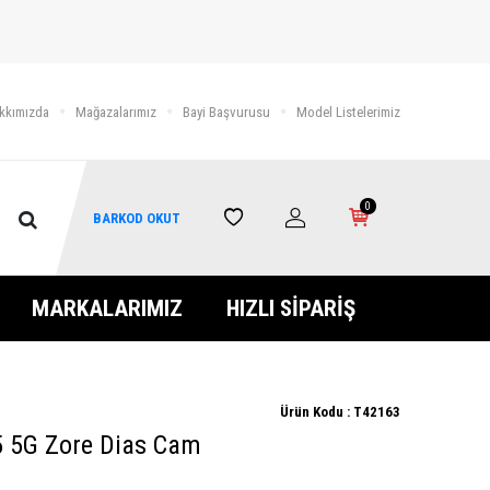
kkımızda
Mağazalarımız
Bayi Başvurusu
Model Listelerimiz
0
BARKOD OKUT
MARKALARIMIZ
HIZLI SİPARİŞ
Ürün Kodu :
T42163
5 5G Zore Dias Cam