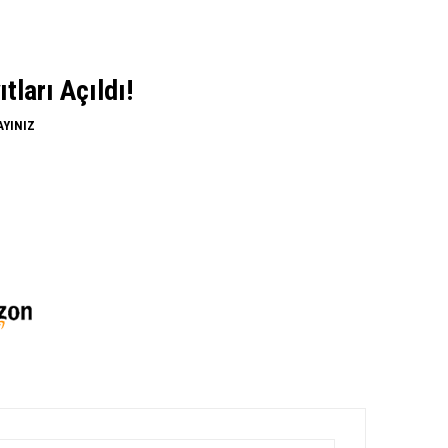
ları Açıldı!
AYINIZ