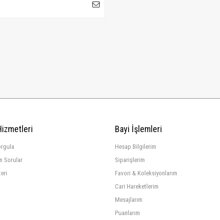
Hizmetleri
Bayi İşlemleri
orgula
Hesap Bilgilerim
n Sorular
Siparişlerim
teri
Favori & Koleksiyonlarım
Cari Hareketlerim
Mesajlarım
Puanlarım