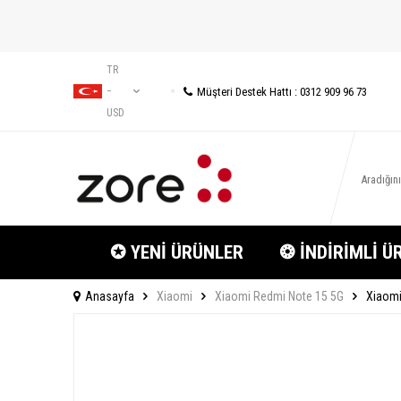
TR
Müşteri Destek Hattı : 0312 909 96 73
−
USD
✪ YENİ ÜRÜNLER
❂ İNDİRİMLİ Ü
Anasayfa
Xiaomi
Xiaomi Redmi Note 15 5G
Xiaomi