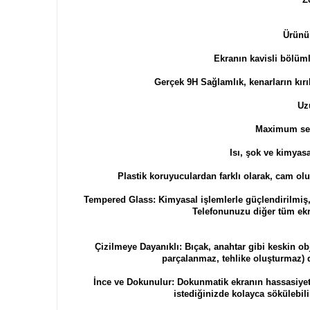
​​​​​​​​​​​​​
Ekranın kavisli bölüml
Gerçek 9H Sağlamlık, kenarların kırı
Uz
Maximum sevi
Isı, şok ve kimyasa
Plastik koruyuculardan farklı olarak, cam ol
Tempered Glass: Kimyasal işlemlerle güçlendirilmiş,
Telefonunuzu diğer tüm ekr
Çizilmeye Dayanıklı: Bıçak, anahtar gibi keskin ob
parçalanmaz, tehlike oluşturmaz) 
İnce ve Dokunulur: Dokunmatik ekranın hassasiyeti
istediğinizde kolayca sökülebil