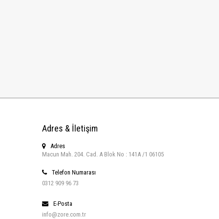
Adres & İletişim
Adres
Macun Mah. 204. Cad. A Blok No : 141A /1 06105
Telefon Numarası
0312 909 96 73
E-Posta
info@zore.com.tr