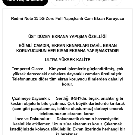
Redmi Note 15 5G Zore Full Yapışkanlı Cam Ekran Koruyucu
ÜST DÜZEY EKRANA YAPIŞMA ÖZELLİĞİ
EĞİMLİ CAMDIR, EKRAN KENARLARI DAHİL EKRAN
KORUYUCUNUN HER KISMI EKRANA YAPIŞMAKTADIR
ULTRA YÜKSEK KALİTE
Tempered Glass: Kimyasal işlemlerle güçlendirilmiş, çok
yüksek derecedeki darbelere dayanıklı camdan üretilmiştir.
Telefonunuzu diğer tüm ekran koruyucu filmlerden daha iyi
korur.
Çizilmeye Dayanıklı: Sertliği 8-9H?dir, bıçak, anahtar gibi
keskin objelerle bile çizilmez. Çok büyük darbelerde kırılarak
(cam gibi parçalanmaz, tehlike oluşturmaz) darbeyi emerek
telefonunuzun ekranını korur.
İnce ve Dokunulur: Dokunmatik ekranın hassasiyetini
kesinlikle etkilemez. Uzun süre ekranınızı korur. Çıkarmak
istediğinizde kolayca sökülebilir. Ekran üzerinde herhangi bir
iz bırakmaz.