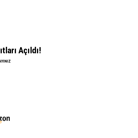
ları Açıldı!
AYINIZ