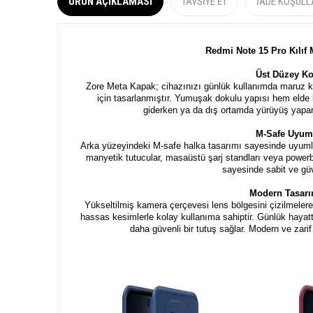
ÜRÜN AÇIKLAMASI
TAVSIYE ET
İADE KOŞULL
Redmi Note 15 Pro
Kılıf 
Üst Düzey K
Zore Meta Kapak; cihazınızı günlük kullanımda maruz ka
için tasarlanmıştır. Yumuşak dokulu yapısı hem elde k
giderken ya da dış ortamda yürüyüş yapark
M-Safe Uyuml
Arka yüzeyindeki M-safe halka tasarımı sayesinde uyumlu k
manyetik tutucular, masaüstü şarj standları veya powerb
sayesinde sabit ve güv
Modern Tasarım
Yükseltilmiş kamera çerçevesi lens bölgesini çizilmelere k
hassas kesimlerle kolay kullanıma sahiptir. Günlük hayat
daha güvenli bir tutuş sağlar. Modern ve zar