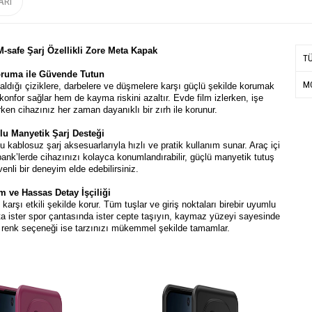
ARI
M-safe Şarj Özellikli Zore Meta Kapak
T
oruma ile Güvende Tutun
MO
ldığı çiziklere, darbelere ve düşmelere karşı güçlü şekilde korumak
onfor sağlar hem de kayma riskini azaltır. Evde film izlerken, işe
en cihazınız her zaman dayanıklı bir zırh ile korunur.
u Manyetik Şarj Desteği
ablosuz şarj aksesuarlarıyla hızlı ve pratik kullanım sunar. Araç içi
ank’lerde cihazınızı kolayca konumlandırabilir, güçlü manyetik tutuş
enli bir deneyim elde edebilirsiniz.
 ve Hassas Detay İşçiliği
arşı etkili şekilde korur. Tüm tuşlar ve giriş noktaları birebir uyumlu
ta ister spor çantasında ister cepte taşıyın, kaymaz yüzeyi sayesinde
if renk seçeneği ise tarzınızı mükemmel şekilde tamamlar.