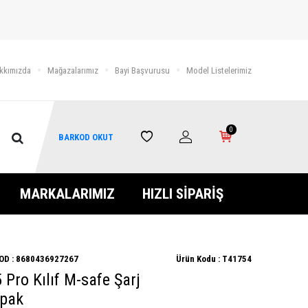
kkımızda
Mağazalarımız
Bayi Başvurusu
Model Listelerimiz
0
BARKOD OKUT
MARKALARIMIZ
HIZLI SİPARİŞ
OD :
8680436927267
Ürün Kodu :
T41754
Pro Kılıf M-safe Şarj
apak