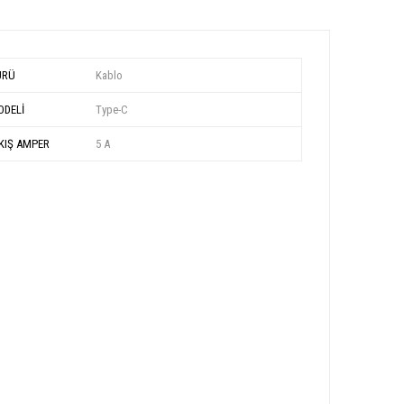
ÜRÜ
Kablo
DELİ
Type-C
KIŞ AMPER
5 A