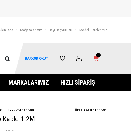
kkımızda
Mağazalarımız
Bayi Başvurusu
Model Listelerimiz
0
BARKOD OKUT
MARKALARIMIZ
HIZLI SİPARİŞ
OD :
6928761505500
Ürün Kodu :
T11591
b Kablo 1.2M