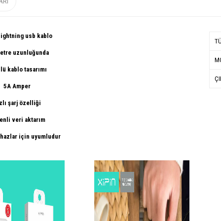
ARI
Lightning usb kablo
T
metre uzunluğunda
MO
lü kablo tasarımı
ÇI
5A Amper
zlı şarj özelliği
nli veri aktarım
hazlar için uyumludur