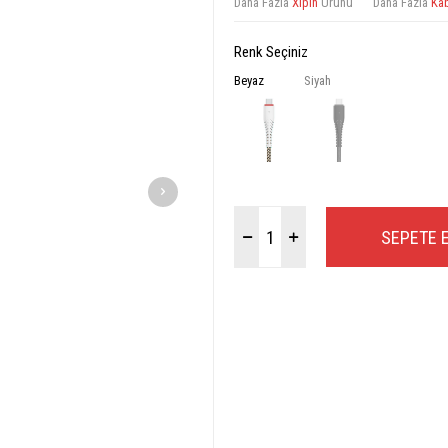
Daha Fazla
Xipin
Ürünü
Daha Fazla
Ka
Renk Seçiniz
Beyaz
Siyah
SEPETE 