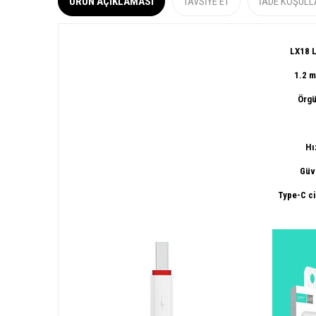
ÜRÜN AÇIKLAMASI
TAVSIYE ET
İADE KOŞULL
​LX18 
1.2 
Örgü
Hı
Güve
Type-C ci