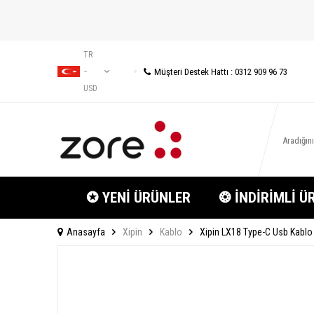
TR
Müşteri Destek Hattı : 0312 909 96 73
−
USD
✪ YENİ ÜRÜNLER
❂ İNDİRİMLİ Ü
Anasayfa
Xipin
Kablo
Xipin LX18 Type-C Usb Kablo