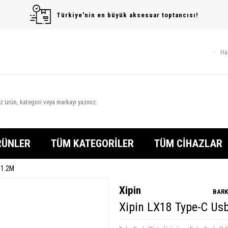
Türkiye'nin en büyük aksesuar toptancısı!
Ha
RÜNLER
TÜM KATEGORİLER
TÜM CİHAZLAR
 1.2M
Xipin
BARK
Xipin LX18 Type-C Us