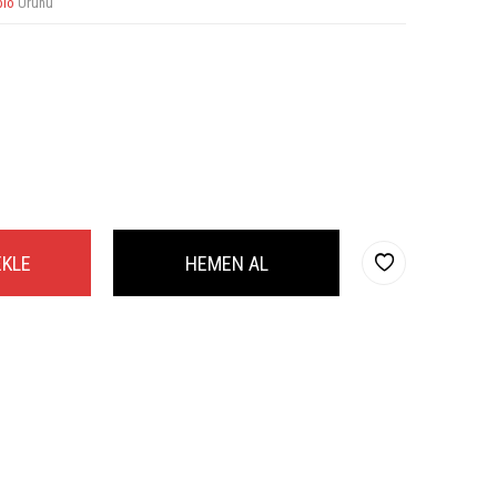
blo
Ürünü
EKLE
HEMEN AL