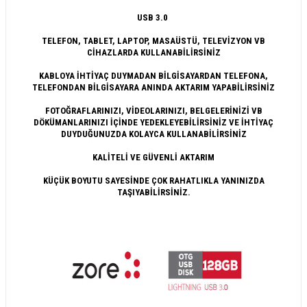
USB 3.0
TELEFON, TABLET, LAPTOP, MASAÜSTÜ, TELEVİZYON VB
CİHAZLARDA KULLANABİLİRSİNİZ
KABLOYA İHTİYAÇ DUYMADAN BİLGİSAYARDAN TELEFONA,
TELEFONDAN BİLGİSAYARA ANINDA AKTARIM YAPABİLİRSİNİZ
FOTOĞRAFLARINIZI, VİDEOLARINIZI, BELGELERİNİZİ VB
DÖKÜMANLARINIZI İÇİNDE YEDEKLEYEBİLİRSİNİZ VE İHTİYAÇ
DUYDUĞUNUZDA KOLAYCA KULLANABİLİRSİNİZ
KALİTELİ VE GÜVENLİ AKTARIM
KÜÇÜK BOYUTU SAYESİNDE ÇOK RAHATLIKLA YANINIZDA
TAŞIYABİLİRSİNİZ.