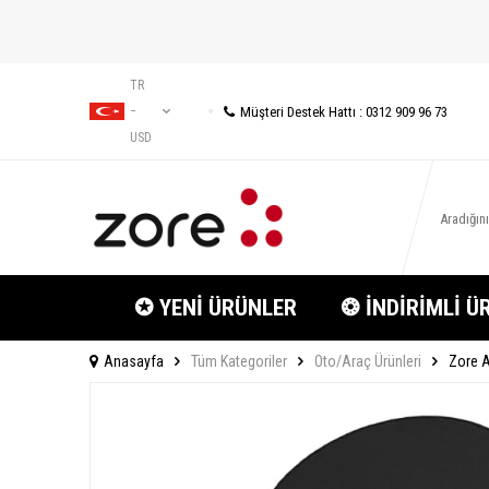
TR
Müşteri Destek Hattı : 0312 909 96 73
−
USD
✪ YENİ ÜRÜNLER
❂ İNDİRİMLİ Ü
Anasayfa
Tüm Kategoriler
Oto/Araç Ürünleri
Zore A