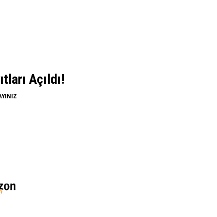
ları Açıldı!
AYINIZ