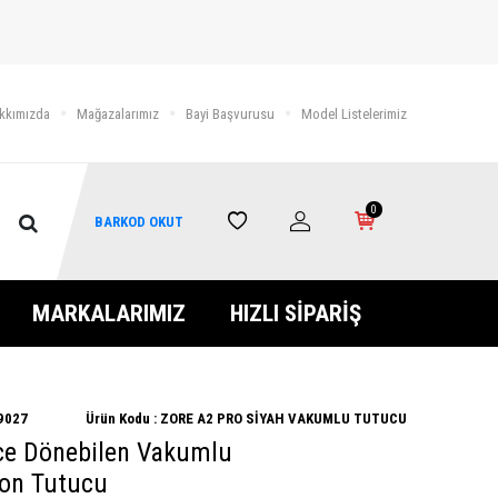
kkımızda
Mağazalarımız
Bayi Başvurusu
Model Listelerimiz
0
BARKOD OKUT
MARKALARIMIZ
HIZLI SİPARİŞ
9027
Ürün Kodu :
ZORE A2 PRO SİYAH VAKUMLU TUTUCU
ce Dönebilen Vakumlu
fon Tutucu