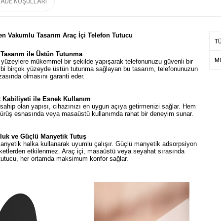
İADE KOŞULLARI
en Vakumlu Tasarım Araç İçi Telefon Tutucu
T
Tasarım ile Üstün Tutunma
MO
yüzeylere mükemmel bir şekilde yapışarak telefonunuzu güvenli bir
n gibi birçok yüzeyde üstün tutunma sağlayan bu tasarım, telefonunuzun
asında olmasını garanti eder.
 Kabiliyeti ile Esnek Kullanım
sahip olan yapısı, cihazınızı en uygun açıya getirmenizi sağlar. Hem
 sürüş esnasında veya masaüstü kullanımda rahat bir deneyim sunar.
luk ve Güçlü Manyetik Tutuş
manyetik halka kullanarak uyumlu çalışır. Güçlü manyetik adsorpsiyon
reketlerden etkilenmez. Araç içi, masaüstü veya seyahat sırasında
 tutucu, her ortamda maksimum konfor sağlar.