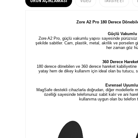
ÜRÜN AÇIKLAMASI
VIDEO
TAVSIYE ET
Zore A2 Pro 180 Derece Dönebil
Güçlü Vakumlu 
Zore A2 Pro, güçlü vakumlu yapısı sayesinde pürüzsüz 
şekilde sabitler. Cam, plastik, metal, akrilik ve porsele
her zaman göz hiz
360 Derece Hareket
180 derece dönebilen ve 360 derece hareket kabiliyetine 
yatay hem de dikey kullanım için ideal olan bu tutucu,
Evrensel Uyumlu
MagSafe destekli cihazlarla doğrudan, diğer modellerle 
özelliği sayesinde telefonunuz sabit kalır ve ani ha
kullanıma uygun olan bu telefon