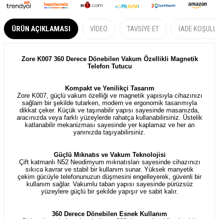
ÜRÜN AÇIKLAMASI
VIDEO
TAVSIYE ET
İADE KOŞULL
Zore K007 360 Derece Dönebilen Vakum Özellikli Magnetik
Telefon Tutucu
Kompakt ve Yenilikçi Tasarım
Zore K007, güçlü vakum özelliği ve magnetik yapısıyla cihazınızı
sağlam bir şekilde tutarken, modern ve ergonomik tasarımıyla
dikkat çeker. Küçük ve taşınabilir yapısı sayesinde masanızda,
aracınızda veya farklı yüzeylerde rahatça kullanabilirsiniz. Üstelik
katlanabilir mekanizması sayesinde yer kaplamaz ve her an
yanınızda taşıyabilirsiniz.
Güçlü Mıknatıs ve Vakum Teknolojisi
Çift katmanlı N52 Neodimyum mıknatısları sayesinde cihazınızı
sıkıca kavrar ve stabil bir kullanım sunar. Yüksek manyetik
çekim gücüyle telefonunuzun düşmesini engelleyerek, güvenli bir
kullanım sağlar. Vakumlu taban yapısı sayesinde pürüzsüz
yüzeylere güçlü bir şekilde yapışır ve sabit kalır.
360 Derece Dönebilen Esnek Kullanım