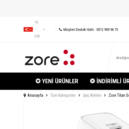
TR
Müşteri Destek Hattı : 0312 909 96 73
−
USD
✪ YENİ ÜRÜNLER
❂ İNDİRİMLİ Ü
Anasayfa
Tüm Kategoriler
Şarj Aletleri
Zore Titan S