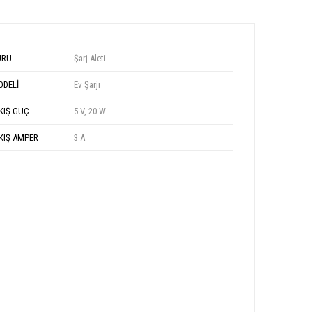
ÜRÜ
Şarj Aleti
DELİ
Ev Şarjı
KIŞ GÜÇ
5 V, 20 W
KIŞ AMPER
3 A