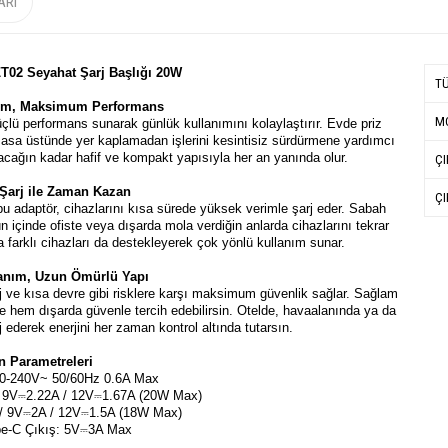
ARI
ZT02 Seyahat Şarj Başlığı 20W
T
ım, Maksimum Performans
MO
çlü performans sunarak günlük kullanımını kolaylaştırır. Evde priz
masa üstünde yer kaplamadan işlerini kesintisiz sürdürmene yardımcı
acağın kadar hafif ve kompakt yapısıyla her an yanında olur.
ÇI
 Şarj ile Zaman Kazan
ÇI
u adaptör, cihazlarını kısa sürede yüksek verimle şarj eder. Sabah
 içinde ofiste veya dışarda mola verdiğin anlarda cihazlarını tekrar
da farklı cihazları da destekleyerek çok yönlü kullanım sunar.
lanım, Uzun Ömürlü Yapı
aj ve kısa devre gibi risklere karşı maksimum güvenlik sağlar. Sağlam
e hem dışarda güvenle tercih edebilirsin. Otelde, havaalanında ya da
rj ederek enerjini her zaman kontrol altında tutarsın.
n Parametreleri
 110-240V~ 50/60Hz 0.6A Max
/ 9V⎓2.22A / 12V⎓1.67A (20W Max)
/ 9V⎓2A / 12V⎓1.5A (18W Max)
e-C Çıkış: 5V⎓3A Max