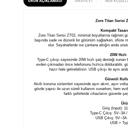
ÜRÜN AÇIKLAMASI
TAVSIYE ET
İADE KOŞULL
Zore Titan Serisi 
Kompakt Tasar
Zore Titan Serisi ZT02, minimal boyutlarına rağmen gü
başında sade ve düzenli bir görünüm sağlarken, ofiste 
olur. Seyahatlerde ise çantana attığın anda unut
20W Hızlı
Type-C çıkışı sayesinde 20W hızlı şarj desteği sunan b
evden çıkmadan önce telefonunu hızlıca doldurabilir, gün
hazır hale getirebilirsin. USB çıkışı ile aynı an
Güvenli Kul
Akıllı koruma sistemleri sayesinde aşırı akım, aşırı volt
gövde yapısı ile uzun süreli kullanım sunarken, hem evd
farklı şehirlerde cihazlarını güvenle şa
Ürü
Giriş (Input):
Type-C Çıkış: 5V⎓3A 
USB Çıkış: 5V⎓3A 
USB + Typ