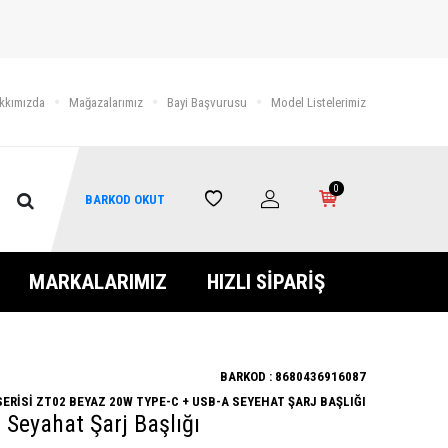
kkımızda
Mağazalarımız
Bayi Başvurusu
Model Listelerimiz
0
BARKOD OKUT
MARKALARIMIZ
HIZLI SİPARİŞ
BARKOD :
8680436916087
SERİSİ ZT02 BEYAZ 20W TYPE-C + USB-A SEYEHAT ŞARJ BAŞLIĞI
 Seyahat Şarj Başlığı