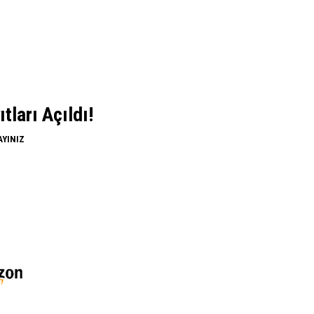
ları Açıldı!
AYINIZ