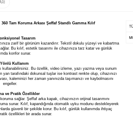
ARI
ı 360 Tam Koruma Arkası Şeffaf Standlı Gamma Kılıf
T
MO
Fonksiyonel Tasarım
nıza zarif bir görünüm kazandırır. Tekstil dokulu yüzeyi ve kabartma
ğlar. Bu kılıf, estetik tasarımı ile cihazınıza tarz katar ve günlük
ımda konfor sunar.
Yönlü Kullanım
k kullanabilirsiniz. Bu özellik, video izleme, yazı yazma veya sunum
fın yan tarafındaki dokunsal tuşlar ise kontrast renkte olup, cihazınızı
yuvası, kaleminizi her zaman yanınızda taşımanızı ve kaybolmasını
engeller.
 ve Pratik Özellikler
ruma sağlar. Şeffaf arka kapak, cihazınızın orijinal tasarımını
oruma sunar. Kılıf, kapandığında otomatik uyku modunu destekleyerek
arda güvenli bir şekilde korur. Bu kılıf, günlük kullanımda ihtiyaç
tik özellikleri bir arada sunar.