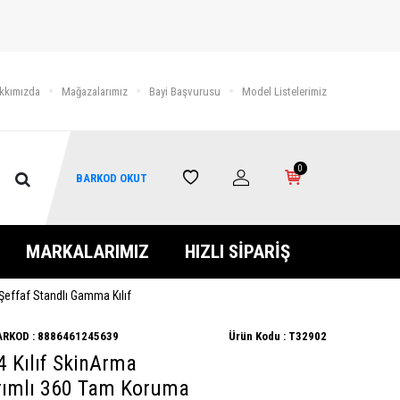
kkımızda
Mağazalarımız
Bayi Başvurusu
Model Listelerimiz
0
BARKOD OKUT
MARKALARIMIZ
HIZLI SİPARİŞ
Şeffaf Standlı Gamma Kılıf
ARKOD :
8886461245639
Ürün Kodu :
T32902
4 Kılıf SkinArma
rımlı 360 Tam Koruma