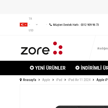
TR
Müşteri Destek Hattı : 0312 909 96 73
−
USD
✪ YENİ ÜRÜNLER
❂ İNDİRİMLİ Ü
Anasayfa
Apple
iPad
iPad Air 11 2024
Apple iP