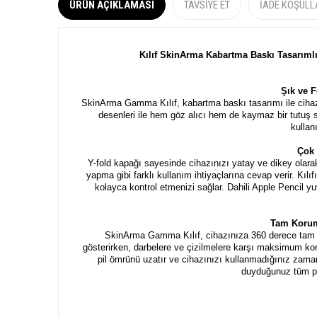
ÜRÜN AÇIKLAMASI
TAVSIYE ET
İADE KOŞULL
Kılıf SkinArma Kabartma Baskı Tasarıml
Şık ve 
SkinArma Gamma Kılıf, kabartma baskı tasarımı ile cihazı
desenleri ile hem göz alıcı hem de kaymaz bir tutuş sa
kullan
Çok 
Y-fold kapağı sayesinde cihazınızı yatay ve dikey olara
yapma gibi farklı kullanım ihtiyaçlarına cevap verir. Kılı
kolayca kontrol etmenizi sağlar. Dahili Apple Pencil 
Tam Koruma
SkinArma Gamma Kılıf, cihazınıza 360 derece tam ko
gösterirken, darbelere ve çizilmelere karşı maksimum k
pil ömrünü uzatır ve cihazınızı kullanmadığınız zamanl
duyduğunuz tüm pra