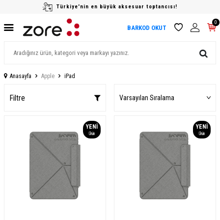
Türkiye'nin en büyük aksesuar toptancısı!
0
BARKOD OKUT
Anasayfa
Apple
iPad
Filtre
YENI
YENI
Ürün
Ürün