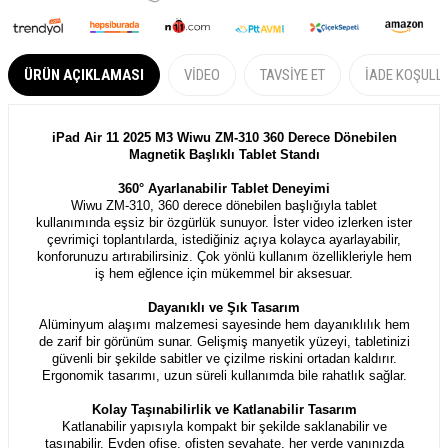
ÜRÜN AÇIKLAMASI
VIDEO
TAVSIYE ET
İADE KOŞULL
iPad Air 11 2025 M3 Wiwu ZM-310 360 Derece Dönebilen
Magnetik Başlıklı Tablet Standı
360° Ayarlanabilir Tablet Deneyimi
Wiwu ZM-310, 360 derece dönebilen başlığıyla tablet
kullanımında eşsiz bir özgürlük sunuyor. İster video izlerken ister
çevrimiçi toplantılarda, istediğiniz açıya kolayca ayarlayabilir,
konforunuzu artırabilirsiniz. Çok yönlü kullanım özellikleriyle hem
iş hem eğlence için mükemmel bir aksesuar.
Dayanıklı ve Şık Tasarım
Alüminyum alaşımı malzemesi sayesinde hem dayanıklılık hem
de zarif bir görünüm sunar. Gelişmiş manyetik yüzeyi, tabletinizi
güvenli bir şekilde sabitler ve çizilme riskini ortadan kaldırır.
Ergonomik tasarımı, uzun süreli kullanımda bile rahatlık sağlar.
Kolay Taşınabilirlik ve Katlanabilir Tasarım
Katlanabilir yapısıyla kompakt bir şekilde saklanabilir ve
taşınabilir. Evden ofise, ofisten seyahate, her yerde yanınızda