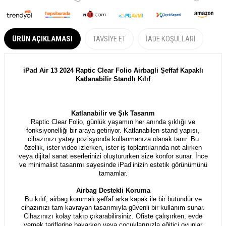
ÜRÜN AÇIKLAMASI
TAVSIYE ET
İADE KOŞULLARI
iPad Air 13 2024 Raptic Clear Folio Airbagli Şeffaf Kapaklı
Katlanabilir Standlı Kılıf
Katlanabilir ve Şık Tasarım
Raptic Clear Folio, günlük yaşamın her anında şıklığı ve
fonksiyonelliği bir araya getiriyor. Katlanabilen stand yapısı,
cihazınızı yatay pozisyonda kullanmanıza olanak tanır. Bu
özellik, ister video izlerken, ister iş toplantılarında not alırken
veya dijital sanat eserlerinizi oluştururken size konfor sunar. İnce
ve minimalist tasarımı sayesinde iPad’inizin estetik görünümünü
tamamlar.
Airbag Destekli Koruma
Bu kılıf, airbag korumalı şeffaf arka kapak ile bir bütündür ve
cihazınızı tam kavrayan tasarımıyla güvenli bir kullanım sunar.
Cihazınızı kolay takıp çıkarabilirsiniz. Ofiste çalışırken, evde
yemek tariflerine bakarken veya çocuklarınızla eğitici oyunlar