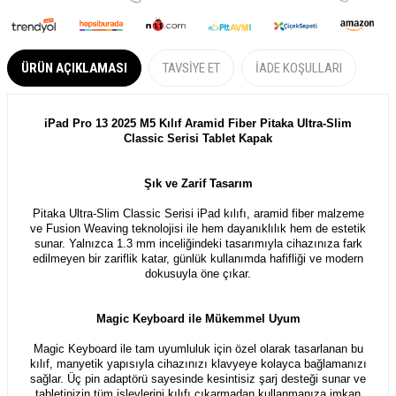
ÜRÜN AÇIKLAMASI
TAVSIYE ET
İADE KOŞULLARI
iPad Pro 13 2025 M5 Kılıf Aramid Fiber Pitaka Ultra-Slim
Classic Serisi Tablet Kapak
Şık ve Zarif Tasarım
Pitaka Ultra-Slim Classic Serisi iPad kılıfı, aramid fiber malzeme
ve Fusion Weaving teknolojisi ile hem dayanıklılık hem de estetik
sunar. Yalnızca 1.3 mm inceliğindeki tasarımıyla cihazınıza fark
edilmeyen bir zariflik katar, günlük kullanımda hafifliği ve modern
dokusuyla öne çıkar.
Magic Keyboard ile Mükemmel Uyum
Magic Keyboard ile tam uyumluluk için özel olarak tasarlanan bu
kılıf, manyetik yapısıyla cihazınızı klavyeye kolayca bağlamanızı
sağlar. Üç pin adaptörü sayesinde kesintisiz şarj desteği sunar ve
tabletinizin tüm işlevlerini kılıfı çıkarmadan kullanmanıza imkan