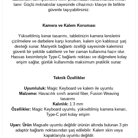
tanır. Güçlü mıknatıslar sayesinde cihazınızı klavye ile birlikte
güvenle taşıyabilirsiniz.
Kamera ve Kalem Koruması
Yükseltilmiş kenar tasarımı, tabletinizin kamera lenslerini
çizilmelere ve darbelere karşı korurken, kalem için kablosuz şarj
desteği sunar. Manyetik bağlantı özelliği sayesinde kaleminiz
güvenli bir şekilde sabitlenir ve her zaman kullanıma hazır olur.
Hassas kesimleriyle Type-C bağlantı noktası ve düğmelere kolay
erişim sağlar, günlük kullanımda maksimum pratiklik sunar.
Teknik Özellikler
Uyumluluk:
Magic Keyboard ve kalem ile uyumlu
Malzeme:
Havacılık sınıfı aramid fiber, Fusion Weaving
tasarımı
Kalınlık:
1.3 mm
Özellikler:
Magic Keyboard uyumlu, yükseltilmiş kamera kenarı,
Type-C port kolay erişim
Uyarı: Ürün
Magsafe uyumlu değildir ürünün altında bulunan 3 pin
adaptör bağlantı noktasından şarj edilebilir. Kalem skin veya
kapaklarıyla uyumlu değildir.