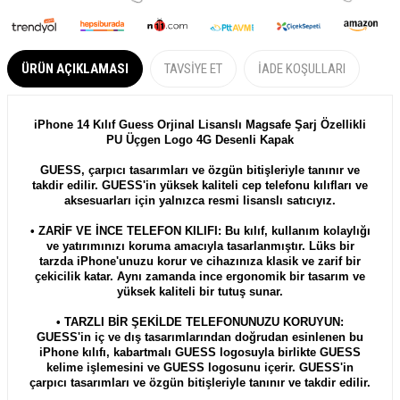
ÜRÜN AÇIKLAMASI
TAVSIYE ET
İADE KOŞULLARI
iPhone 14 Kılıf Guess Orjinal Lisanslı Magsafe Şarj Özellikli
PU Üçgen Logo 4G Desenli Kapak
GUESS, çarpıcı tasarımları ve özgün bitişleriyle tanınır ve
takdir edilir. GUESS'in yüksek kaliteli cep telefonu kılıfları ve
aksesuarları için yalnızca resmi lisanslı satıcıyız.
• ZARİF VE İNCE TELEFON KILIFI: Bu kılıf, kullanım kolaylığı
ve yatırımınızı koruma amacıyla tasarlanmıştır. Lüks bir
tarzda iPhone'unuzu korur ve cihazınıza klasik ve zarif bir
çekicilik katar. Aynı zamanda ince ergonomik bir tasarım ve
yüksek kaliteli bir tutuş sunar.
• TARZLI BİR ŞEKİLDE TELEFONUNUZU KORUYUN:
GUESS'in iç ve dış tasarımlarından doğrudan esinlenen bu
iPhone kılıfı, kabartmalı GUESS logosuyla birlikte GUESS
kelime işlemesini ve GUESS logosunu içerir. GUESS'in
çarpıcı tasarımları ve özgün bitişleriyle tanınır ve takdir edilir.