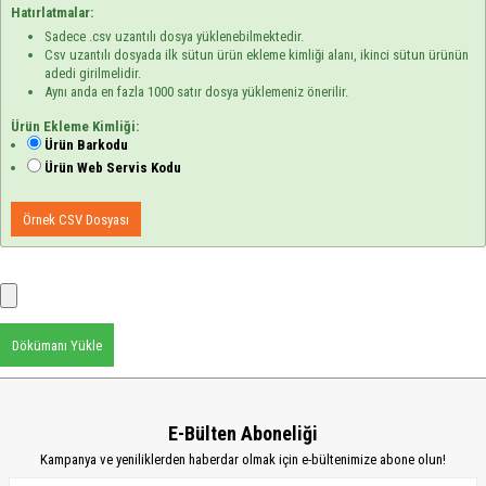
Hatırlatmalar:
Sadece .csv uzantılı dosya yüklenebilmektedir.
Csv uzantılı dosyada ilk sütun ürün ekleme kimliği alanı, ikinci sütun ürünün
adedi girilmelidir.
Aynı anda en fazla 1000 satır dosya yüklemeniz önerilir.
Ürün Ekleme Kimliği:
Ürün Barkodu
Ürün Web Servis Kodu
Örnek CSV Dosyası
Dökümanı Yükle
E-Bülten Aboneliği
Kampanya ve yeniliklerden haberdar olmak için e-bültenimize abone olun!