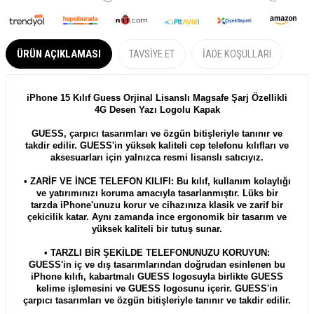
ÜRÜN AÇIKLAMASI
TAVSIYE ET
İADE KOŞULLARI
iPhone 15 Kılıf Guess Orjinal Lisanslı Magsafe Şarj Özellikli
4G Desen Yazı Logolu Kapak
GUESS, çarpıcı tasarımları ve özgün bitişleriyle tanınır ve
takdir edilir. GUESS'in yüksek kaliteli cep telefonu kılıfları ve
aksesuarları için yalnızca resmi lisanslı satıcıyız.
• ZARİF VE İNCE TELEFON KILIFI: Bu kılıf, kullanım kolaylığı
ve yatırımınızı koruma amacıyla tasarlanmıştır. Lüks bir
tarzda iPhone'unuzu korur ve cihazınıza klasik ve zarif bir
çekicilik katar. Aynı zamanda ince ergonomik bir tasarım ve
yüksek kaliteli bir tutuş sunar.
• TARZLI BİR ŞEKİLDE TELEFONUNUZU KORUYUN:
GUESS'in iç ve dış tasarımlarından doğrudan esinlenen bu
iPhone kılıfı, kabartmalı GUESS logosuyla birlikte GUESS
kelime işlemesini ve GUESS logosunu içerir. GUESS'in
çarpıcı tasarımları ve özgün bitişleriyle tanınır ve takdir edilir.