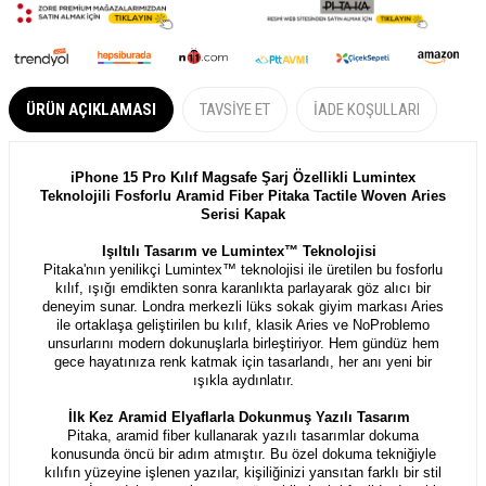
ÜRÜN AÇIKLAMASI
TAVSIYE ET
İADE KOŞULLARI
iPhone 15 Pro Kılıf Magsafe Şarj Özellikli Lumintex
Teknolojili Fosforlu Aramid Fiber Pitaka Tactile Woven Aries
Serisi Kapak
Işıltılı Tasarım ve Lumintex™ Teknolojisi
Pitaka'nın yenilikçi Lumintex™ teknolojisi ile üretilen bu fosforlu
kılıf, ışığı emdikten sonra karanlıkta parlayarak göz alıcı bir
deneyim sunar. Londra merkezli lüks sokak giyim markası Aries
ile ortaklaşa geliştirilen bu kılıf, klasik Aries ve NoProblemo
unsurlarını modern dokunuşlarla birleştiriyor. Hem gündüz hem
gece hayatınıza renk katmak için tasarlandı, her anı yeni bir
ışıkla aydınlatır.
İlk Kez Aramid Elyaflarla Dokunmuş Yazılı Tasarım
Pitaka, aramid fiber kullanarak yazılı tasarımlar dokuma
konusunda öncü bir adım atmıştır. Bu özel dokuma tekniğiyle
kılıfın yüzeyine işlenen yazılar, kişiliğinizi yansıtan farklı bir stil