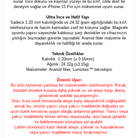
sunar. İnce dokusu ve kaymaz yüzeyi ile bu kılıf, cilde dost bir
deneyim sağlar ve iPhone 15 Pro için mükemmel uyum sunar.
Ultra İnce ve Hafif Yapı
Sadece 1.20 mm kalınlığında ve 24.32 gram ağırlığındaki bu kılıf,
telefonunuza ek hacim katmadan zarif bir koruma sağlar. Magsafe
uyumlu yapısı sayesinde kablosuz şarjı destekler ve cihazınızın
şıklığını bozmadan güvenle taşınabilir. Aramid fiber malzeme ile
dayanıklılık ve hafifliği bir arada sunar.
Teknik Özellikler
Kalınlık: 1.20mm (± 0.16mm)
Ağırlık: 24.32g (±3.15g)
Malzemeler: Aramid fiber, Lumintex™ teknolojisi
Önemli Uyarı
Bu ürün tamamen yanmaz bir malzemeden üretilmemiştir. Ancak,
standart ürünlere kıyasla daha yüksek ısı ve ateşe karşı direnç
gösterecek şekilde tasarlanmıştır.
Ürün, kısa süreli temaslarda ateşe karşı dayanıklılık sağlayabilir,
ancak bu, ürünün yanıcı veya yakıcı maddelerle doğrudan ve
uzun süreli temasına uygun olduğu anlamına gelmez. Yanıcı veya
yakıcı maddelerle temas etmesi durumunda, ürün hasar görebilir
ve beklenmeyen sonuçlara yol açabilir.
Lütfen ürününüzü kasti olarak ateşe, yüksek ısı kaynaklarına
veya yanıcı maddelere maruz bırakmayınız.