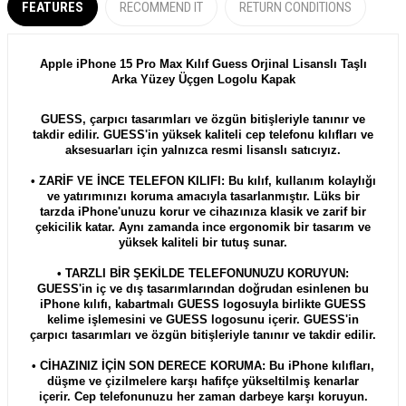
FEATURES
RECOMMEND IT
RETURN CONDITIONS
A
pple iPhone 15 Pro Max Kılıf Guess Orjinal Lisanslı Taşlı
Arka Yüzey Üçgen Logolu Kapak
GUESS, çarpıcı tasarımları ve özgün bitişleriyle tanınır ve
takdir edilir. GUESS'in yüksek kaliteli cep telefonu kılıfları ve
aksesuarları için yalnızca resmi lisanslı satıcıyız.
• ZARİF VE İNCE TELEFON KILIFI: Bu kılıf, kullanım kolaylığı
ve yatırımınızı koruma amacıyla tasarlanmıştır. Lüks bir
tarzda iPhone'unuzu korur ve cihazınıza klasik ve zarif bir
çekicilik katar. Aynı zamanda ince ergonomik bir tasarım ve
yüksek kaliteli bir tutuş sunar.
• TARZLI BİR ŞEKİLDE TELEFONUNUZU KORUYUN:
GUESS'in iç ve dış tasarımlarından doğrudan esinlenen bu
iPhone kılıfı, kabartmalı GUESS logosuyla birlikte GUESS
kelime işlemesini ve GUESS logosunu içerir. GUESS'in
çarpıcı tasarımları ve özgün bitişleriyle tanınır ve takdir edilir.
• CİHAZINIZ İÇİN SON DERECE KORUMA: Bu iPhone kılıfları,
düşme ve çizilmelere karşı hafifçe yükseltilmiş kenarlar
içerir. Cep telefonunuzu her zaman darbeye karşı koruyun.