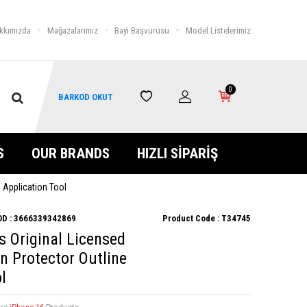
kkımızda
Mağazalarımız
Bayi Başvurusu
Model Listelerimiz
0
BARKOD OKUT
S
OUR BRANDS
HIZLI SİPARİŞ
 Application Tool
D :
3666339342869
Product Code :
T34745
 Original Licensed
n Protector Outline
l