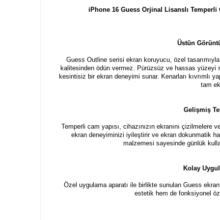
iPhone 16 Guess Orjinal Lisanslı Temperli
Üstün Görünt
Guess Outline serisi ekran koruyucu, özel tasarımıyl
kalitesinden ödün vermez. Pürüzsüz ve hassas yüzeyi s
kesintisiz bir ekran deneyimi sunar. Kenarları kıvrımlı y
tam ek
Gelişmiş Te
Temperli cam yapısı, cihazınızın ekranını çizilmelere v
ekran deneyiminizi iyileştirir ve ekran dokunmatik 
malzemesi sayesinde günlük kullanı
Kolay Uygul
Özel uygulama aparatı ile birlikte sunulan Guess ekran k
estetik hem de fonksiyonel özel