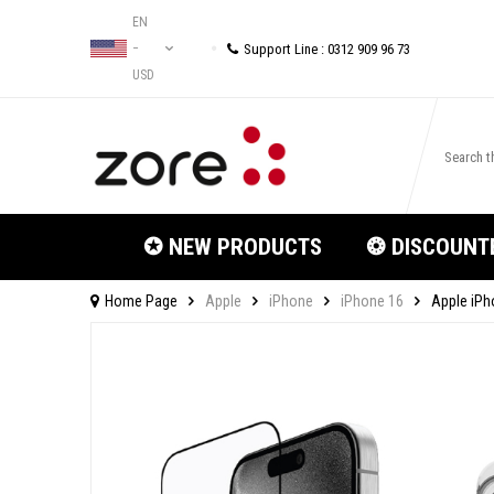
EN
Support Line : 0312 909 96 73
−
USD
✪ NEW PRODUCTS
❂ DISCOUNT
Home Page
Apple
iPhone
iPhone 16
Apple iPh