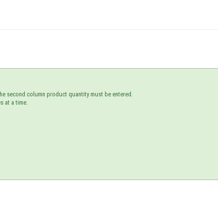
d, the second column product quantity must be entered.
s at a time.