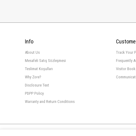
Info
Customer
About Us
Track Your 
Mesafeli Satış Sözleşmesi
Frequently 
Teslimat Koşulları
Visitor Book
Why Zore?
Communicat
Disclosure Text
PDPP Policy
Warranty and Return Conditions