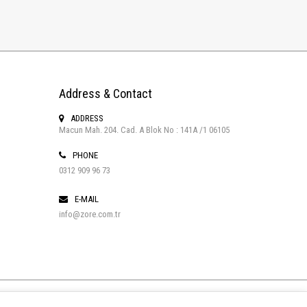
Address & Contact
ADDRESS
Macun Mah. 204. Cad. A Blok No : 141A /1 06105
PHONE
0312 909 96 73
E-MAIL
info@zore.com.tr