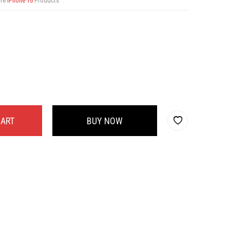
ore
iPhone 16
Products
CART
BUY NOW