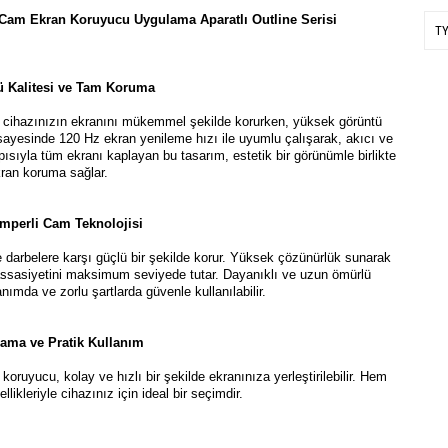
 Cam Ekran Koruyucu Uygulama Aparatlı Outline Serisi
T
ü Kalitesi ve Tam Koruma
a cihazınızın ekranını mükemmel şekilde korurken, yüksek görüntü
ayesinde 120 Hz ekran yenileme hızı ile uyumlu çalışarak, akıcı ve
apısıyla tüm ekranı kaplayan bu tasarım, estetik bir görünümle birlikte
ran koruma sağlar.
mperli Cam Teknolojisi
e darbelere karşı güçlü bir şekilde korur. Yüksek çözünürlük sunarak
hassasiyetini maksimum seviyede tutar. Dayanıklı ve uzun ömürlü
mda ve zorlu şartlarda güvenle kullanılabilir.
ama ve Pratik Kullanım
oruyucu, kolay ve hızlı bir şekilde ekranınıza yerleştirilebilir. Hem
likleriyle cihazınız için ideal bir seçimdir.