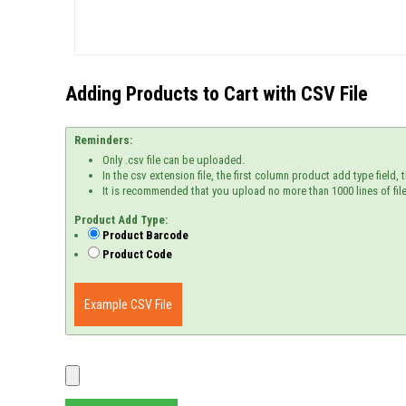
Adding Products to Cart with CSV File
Reminders:
Only .csv file can be uploaded.
In the csv extension file, the first column product add type fiel
It is recommended that you upload no more than 1000 lines of file
Product Add Type:
Product Barcode
Product Code
Example CSV File