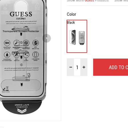
Show More
Guess
Products
Show M
Color
Black
ADD TO 