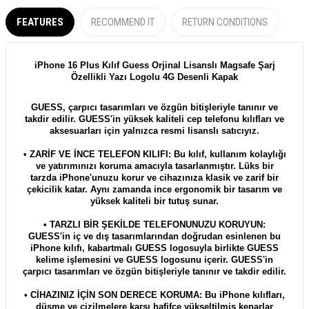
FEATURES
RECOMMEND IT
RETURN CONDITIONS
iPhone 16 Plus Kılıf Guess Orjinal Lisanslı Magsafe Şarj
Özellikli Yazı Logolu 4G Desenli Kapak
GUESS, çarpıcı tasarımları ve özgün bitişleriyle tanınır ve
takdir edilir. GUESS'in yüksek kaliteli cep telefonu kılıfları ve
aksesuarları için yalnızca resmi lisanslı satıcıyız.
• ZARİF VE İNCE TELEFON KILIFI: Bu kılıf, kullanım kolaylığı
ve yatırımınızı koruma amacıyla tasarlanmıştır. Lüks bir
tarzda iPhone'unuzu korur ve cihazınıza klasik ve zarif bir
çekicilik katar. Aynı zamanda ince ergonomik bir tasarım ve
yüksek kaliteli bir tutuş sunar.
• TARZLI BİR ŞEKİLDE TELEFONUNUZU KORUYUN:
GUESS'in iç ve dış tasarımlarından doğrudan esinlenen bu
iPhone kılıfı, kabartmalı GUESS logosuyla birlikte GUESS
kelime işlemesini ve GUESS logosunu içerir. GUESS'in
çarpıcı tasarımları ve özgün bitişleriyle tanınır ve takdir edilir.
• CİHAZINIZ İÇİN SON DERECE KORUMA: Bu iPhone kılıfları,
düşme ve çizilmelere karşı hafifçe yükseltilmiş kenarlar