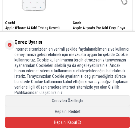
Coehl
Coehl
Apple iPhone 14 Kılıf Tektaş Desenli
Apple Airpods Pro Kılıf Fırça Boya
Coehl Solitaire Kapak
Desenli Coehl Reverie Kapak
Çerez Uyarısı
İnternet sitemizden en verimli şekilde faydalanabilmeniz ve kullanıcı
Ürünün fiyatını görmek için
bayi
Ürünün fiyatını görmek için
bayi
deneyiminizi geliştirebilmek için mevzuata uygun bir şekilde Cookie
girişi
yapınız
girişi
yapınız
kullanıyoruz. Cookie kullanılmasını tercih etmezseniz tarayıcınızın
ayarlarından Cookieleri silebilir ya da engelleyebilirsiniz. Ancak
bunun internet sitemizi kullanımınızı etkileyebileceğini hatırlatmak
isteriz. Tarayıcınızdan Cookie ayarlarınızı değiştirmediğiniz sürece
bu sitede Cookie kullanımını kabul ettiğinizi varsayacağız. Toplanan
verilerle ilgili düzenlemelere internet sitemizde yer alan Gizlilik
Politikasından ulaşabilirsiniz.
Çerezleri Özelleştir
Hepsini Reddet
Hepsini Kabul Et
Coehl
Coehl