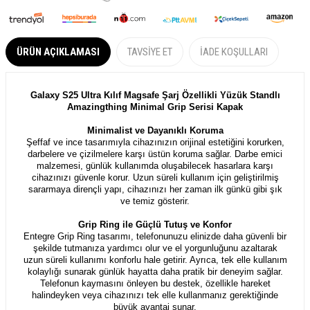
ÜRÜN AÇIKLAMASI
TAVSIYE ET
İADE KOŞULLARI
Galaxy S25 Ultra Kılıf Magsafe Şarj Özellikli Yüzük Standlı
Amazingthing Minimal Grip Serisi Kapak
Minimalist ve Dayanıklı Koruma
Şeffaf ve ince tasarımıyla cihazınızın orijinal estetiğini korurken,
darbelere ve çizilmelere karşı üstün koruma sağlar. Darbe emici
malzemesi, günlük kullanımda oluşabilecek hasarlara karşı
cihazınızı güvenle korur. Uzun süreli kullanım için geliştirilmiş
sararmaya dirençli yapı, cihazınızı her zaman ilk günkü gibi şık
ve temiz gösterir.
Grip Ring ile Güçlü Tutuş ve Konfor
Entegre Grip Ring tasarımı, telefonunuzu elinizde daha güvenli bir
şekilde tutmanıza yardımcı olur ve el yorgunluğunu azaltarak
uzun süreli kullanımı konforlu hale getirir. Ayrıca, tek elle kullanım
kolaylığı sunarak günlük hayatta daha pratik bir deneyim sağlar.
Telefonun kaymasını önleyen bu destek, özellikle hareket
halindeyken veya cihazınızı tek elle kullanmanız gerektiğinde
büyük avantaj sunar.